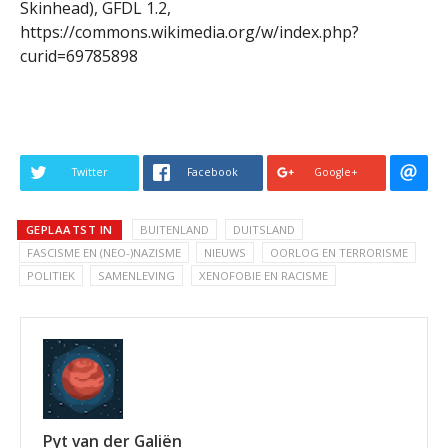
Skinhead), GFDL 1.2,
https://commons.wikimedia.org/w/index.php?
curid=69785898
Twitter
Facebook
Google+
GEPLAATST IN
BUITENLAND
DUITSLAND
FASCISME EN (NEO-)NAZISME
NIEUWS
OORLOG EN TERRORISME
POLITIEK
SAMENLEVING
XENOFOBIE EN RACISME
Pyt van der Galiën