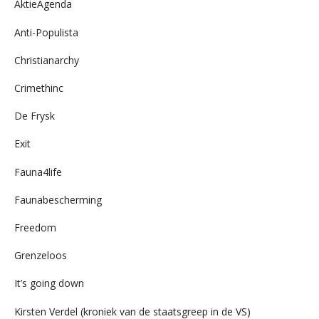
AktieAgenda
Anti-Populista
Christianarchy
Crimethinc
De Frysk
Exit
Fauna4life
Faunabescherming
Freedom
Grenzeloos
It’s going down
Kirsten Verdel (kroniek van de staatsgreep in de VS)