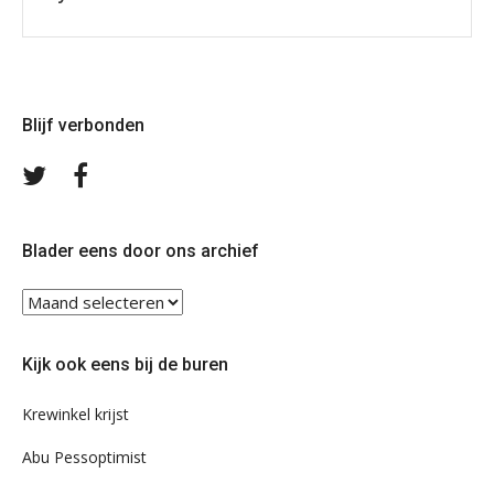
Blijf verbonden
Volg
Volg
ons
ons
op
op
Twitter
Facebook
Blader eens door ons archief
Blader
eens
door
Kijk ook eens bij de buren
ons
archief
Krewinkel krijst
Abu Pessoptimist