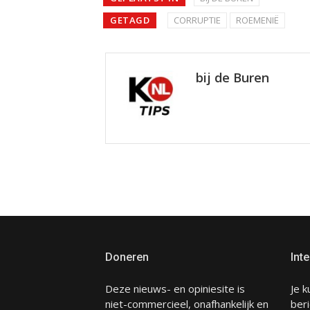
GETAGD
CORRUPTIE
ROEMENIË
bij de Buren
Doneren
Inte
Deze nieuws- en opiniesite is
Je k
niet-commercieel, onafhankelijk en
beri