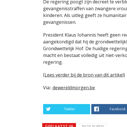
De regering poogt zijn decreet te ver
gevangenisstraffen van zwangere vrouw
kinderen. Als uitleg geeft ze humanita
gevangenissen.
President Klaus Iohannis heeft geen re
aangekondigd dat hij de grondwettelijk
Grondwettelijk Hof. De huidige regeri
macht en bestaat volledig uit niet-verk
regering.
(Lees verder bij de bron van dit artikel)
Via::
dewereldmorgen.be
Twitter
Facebook
GEPLAATST IN
BIJ DE BUREN