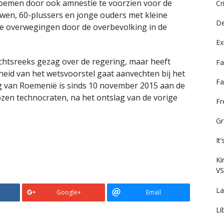
bloemen door ook amnestie te voorzien voor de
Cr
en, 60-plussers en jonge ouders met kleine
De
ire overwegingen door de overbevolking in de
Ex
chtsreeks gezag over de regering, maar heeft
Fa
heid van het wetsvoorstel gaat aanvechten bij het
Fa
ng van Roemenië is sinds 10 november 2015 aan de
ozen technocraten, na het ontslag van de vorige
F
Gr
It
Ki
VS
La
Google+
Email
Li