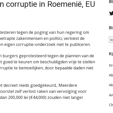
n corruptie in Roemenië, EU
Bl
Bl
esteren tegen de poging van hun regering om
etrapte zakenmensen en politici, verkiest de
Bl
n eigen corruptie-onderzoek niet te publiceren.
ee
do
Ki
on
 burgers geprotesteerd tegen de plannen van de
ar
goed te keuren om beschuldigden vrije te stellen
Kr
rruptie te bemoeilijken, door bepaalde daden niet
Ab
het decreet reeds goedgekeurd,. Meerdere
Ak
orstel zelf verlost raken van vervolging voor
An
dan 200,000 lei (€44,000) zouden niet langer
Ch