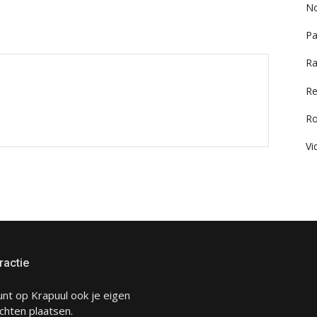
No
Pa
Ra
Re
R
Vi
ractie
unt op Krapuul ook je eigen
chten plaatsen.