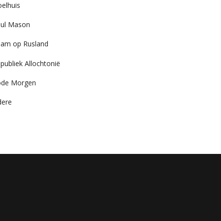
elhuis
ul Mason
am op Rusland
publiek Allochtonië
ode Morgen
dere