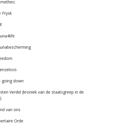
imethinc
 Frysk
it
una4life
unabescherming
reedom
enzeloos
’s going down
rsten Verdel (kroniek van de staatsgreep in de
)
nd van ons
bertaire Orde