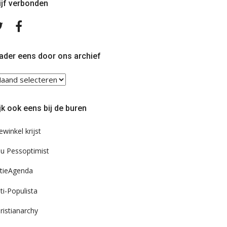
ijf verbonden
Volg
Volg
ons
ons
op
op
Twitter
Facebook
ader eens door ons archief
ader
ns
or
jk ook eens bij de buren
s
chief
ewinkel krijst
u Pessoptimist
tieAgenda
ti-Populista
ristianarchy