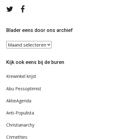
Volg
Volg
ons
ons
op
op
Twitter
Facebook
Blader eens door ons archief
Blader
eens
door
Kijk ook eens bij de buren
ons
archief
Krewinkel krijst
Abu Pessoptimist
AktieAgenda
Anti-Populista
Christianarchy
Crimethinc