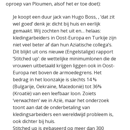
oproep van Ploumen, alsof het er toe doet):
Je koopt een duur jack van Hugo Boss,
, ‘dat zit
wel goed’ denk je: dicht bij huis en eerlijk
gemaakt. Wij zochten het uit en… helaas:
kledingarbeiders in Oost-Europa en Turkije zijn
niet veel beter af dan hun Aziatische collega’s.
Dit blijkt uit ons nieuwe (Engelstalige) rapport
‘Stitched up’: de wettelijke minimumlonen die de
vrouwen uitbetaald krijgen liggen ook in Oost-
Europa net boven de armoedegrens. Het
bedrag in het loonzakje is slechts 14 %
(Bulgarije, Oekraïne, Macedonië) tot 36%
(Kroatië) van een leefbaar loon. Zoiets
‘verwachten’ we in Azië, maar het onderzoek
toont aan dat de onderbetaling van
kledingsarbeiders een wereldwijd probleem is,
ook dichter bij huis.
Stitched up is gebaseerd op meer dan 300