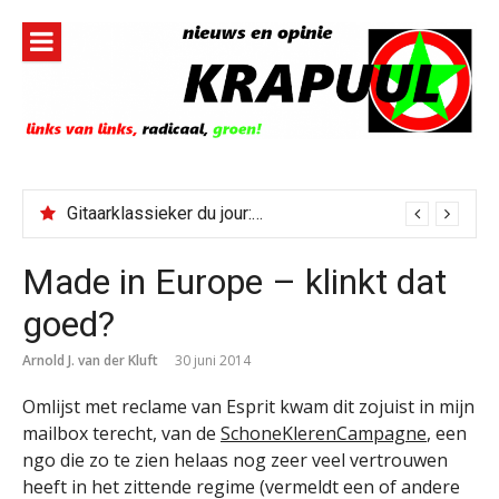
Naar
de
inhoud
springen
Gitaarklassieker du jour: Paris, Texas/Cold Was The Night, Hard Was The Ground
Made in Europe – klinkt dat
goed?
Arnold J. van der Kluft
30 juni 2014
Omlijst met reclame van Esprit kwam dit zojuist in mijn
mailbox terecht, van de
SchoneKlerenCampagne
, een
ngo die zo te zien helaas nog zeer veel vertrouwen
heeft in het zittende regime (vermeldt een of andere