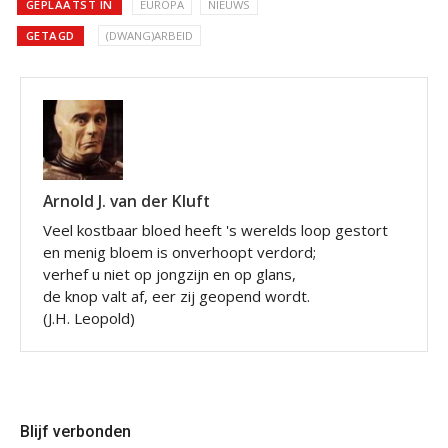
GEPLAATST IN
EUROPA
NIEUWS
GETAGD
(DWANG)ARBEID
Arnold J. van der Kluft
Veel kostbaar bloed heeft 's werelds loop gestort
en menig bloem is onverhoopt verdord;
verhef u niet op jongzijn en op glans,
de knop valt af, eer zij geopend wordt.
(J.H. Leopold)
Blijf verbonden