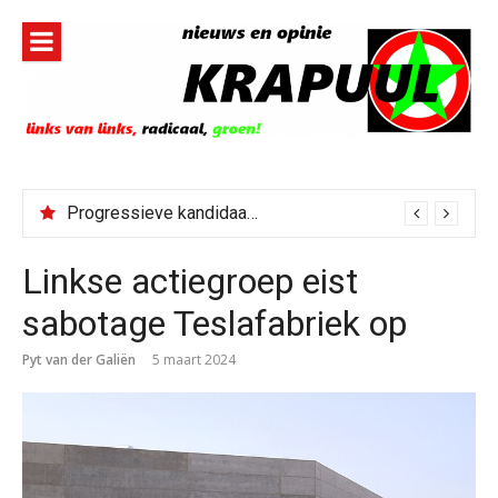
Naar
de
inhoud
springen
Progressieve kandidaat El-Sayed senaatskandidaat Michigan
Linkse actiegroep eist
sabotage Teslafabriek op
Pyt van der Galiën
5 maart 2024