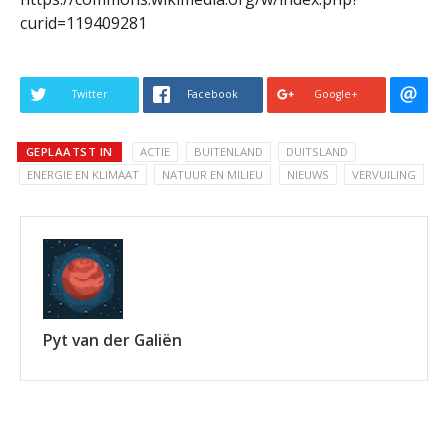
curid=119409281
Twitter
Facebook
Google+
GEPLAATST IN
ACTIE
BUITENLAND
DUITSLAND
ENERGIE EN KLIMAAT
NATUUR EN MILIEU
NIEUWS
VERVUILING
Pyt van der Galiën