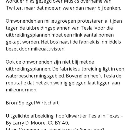
wordt er niks gezegd over Musk’s overname van
Twitter, maar dat moeten we er dan maar bij denken.
Omwonenden en milieugroepen protesteren al tijden
tegen de uitbreidingsplannen van Tesla. Voor die
uitbreidingsplannen moet een flink aantal bomen
gekapt worden. Het bos naast de fabriek is inmiddels
bezet door milieuactivisten.
Ook de omwonenden zijn niet blij met de
uitbreidingsplannen. De fabrieksuitbreiding ligt in een
waterbeschermingsgebied. Bovendien heeft Tesla de
reputatie dat het zich weinig gelegen laat liggen aan
milieunormen.
Bron:
Spiegel Wirtschaft
Uitgelichte afbeelding: hoofdkwartier Tesla in Texas –
By Larry D. Moore, CC BY 4.0,
https://commons.wikimedia.org/w/index.php?