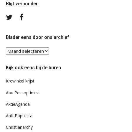
Blijf verbonden
Volg
Volg
ons
ons
op
op
Twitter
Facebook
Blader eens door ons archief
Blader
eens
door
Kijk ook eens bij de buren
ons
archief
Krewinkel krijst
Abu Pessoptimist
AktieAgenda
Anti-Populista
Christianarchy