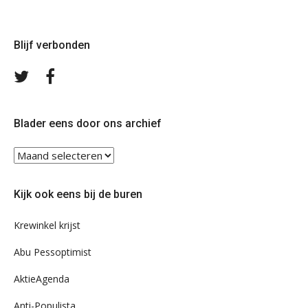
Blijf verbonden
Volg
Volg
ons
ons
op
op
Twitter
Facebook
Blader eens door ons archief
Blader
eens
door
Kijk ook eens bij de buren
ons
archief
Krewinkel krijst
Abu Pessoptimist
AktieAgenda
Anti-Populista