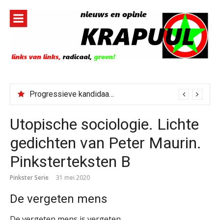
Naar
de
inhoud
springen
Progressieve kandidaat El-Sayed senaatskandidaat Michigan
Utopische sociologie. Lichte
gedichten van Peter Maurin.
Pinksterteksten B
Pinkster Serie
31 mei 2020
De vergeten mens
De vergeten mens is vergeten