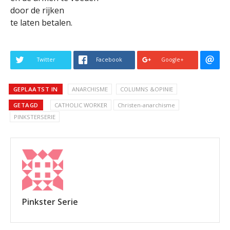
door de rijken
te laten betalen.
Twitter
Facebook
Google+
GEPLAATST IN
ANARCHISME
COLUMNS &OPINIE
GETAGD
CATHOLIC WORKER
Christen-anarchisme
PINKSTERSERIE
Pinkster Serie