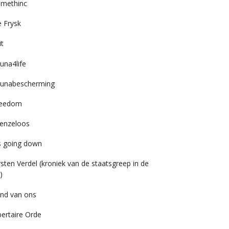
imethinc
 Frysk
it
una4life
unabescherming
reedom
enzeloos
’s going down
rsten Verdel (kroniek van de staatsgreep in de
)
nd van ons
bertaire Orde