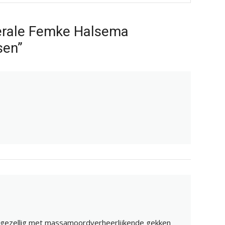
berale Femke Halsema
sen”
 gezellig met massamoordverheerlijkende gekken