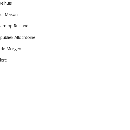
elhuis
ul Mason
am op Rusland
publiek Allochtonië
ode Morgen
dere