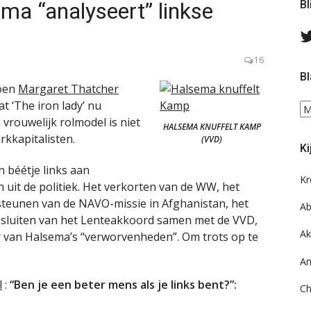
ma “analyseert” linkse
Bl
16
Bl
toen
Margaret Thatcher
at ‘The iron lady’ nu
Bl
 vrouwelijk rolmodel is niet
ee
HALSEMA KNUFFELT KAMP
do
rkkapitalisten.
(VVD)
Ki
on
ar
 béétje links aan
Kr
uit de politiek. Het verkorten van de WW, het
steunen van de NAVO-missie in Afghanistan, het
Ab
 sluiten van het Lenteakkoord samen met de VVD,
Ak
r van Halsema’s “verworvenheden”. Om trots op te
An
l
:
“Ben je een beter mens als je links bent?”:
Ch