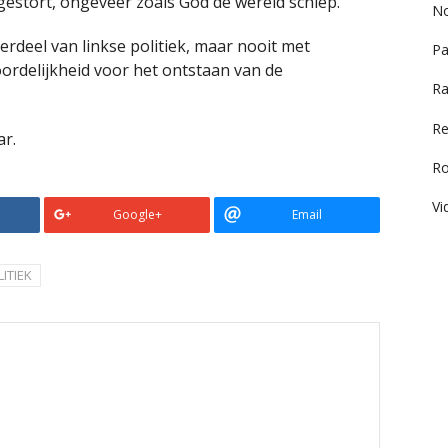
gestort, ongeveer zoals God de wereld schiep.
No
erdeel van linkse politiek, maar nooit met
Pa
ordelijkheid voor het ontstaan van de
Ra
Re
ar.
R
Vi
Google+
Email
ITIEK