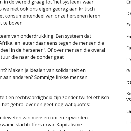
in de wereld graag tot ‘het systeem’ waar
Cr
s we niet ook ons eigen gedrag aan kritisch
De
et consumentendeel van onze hersenen leren
t te boven.
Ex
ysteem van onderdrukking. Een systeem dat
Fa
Afrika, en leuter daar eens tegen de mensen die
Fa
el in de hersenen”. Of over mensen die overal
tuur die naar de donder gaat.
F
nt? Maken je idealen van solidariteit en
Gr
eur aan anderen? Sommige linkse mensen
It
Ki
it en rechtvaardigheid zijn zonder twijfel ethisch
VS
an het gebral over en geef nog wat quotes:
La
 medeweten van mensen om en zij worden
Li
wame slachtoffers ervan.Kapitalisme