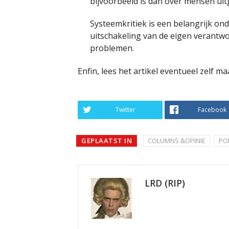
bijvoorbeeld is dan over mensen uit
Systeemkritiek is een belangrijk ond
uitschakeling van de eigen verantwo
problemen.
Enfin, lees het artikel eventueel zelf ma
Twitter
Facebook
GEPLAATST IN
COLUMNS &OPINIE
POL
LRD (RIP)