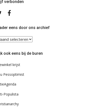
ijf verbonden
Volg
Volg
ons
ons
op
op
Twitter
Facebook
ader eens door ons archief
ader
ns
or
jk ook eens bij de buren
s
chief
ewinkel krijst
u Pessoptimist
tieAgenda
ti-Populista
ristianarchy