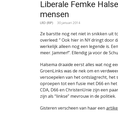
Liberale Femke Halse
mensen
LRD (RIP)
30 januari 2014
Ze barstte nog net niet in snikken uit 
overleed: ” Ook hier in NY dringt door d
werkelijk alleen nog een legende is. Een
meer. Jammer!”. Ellendig ja voor de Schu
Halsema draaide eerst alles wat nog een
GroenLinks was de nek om en verdween 
versoepelen van het ontslagrecht, het 
oproepen tot een fusie met D66 en het
CDA, D66 en ChristenUnie zijn een paa
zijn als “linkse” mevrouw in de politiek.
Gisteren verscheen van haar een
artike