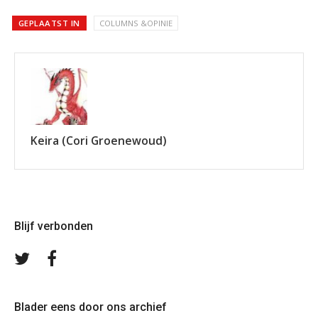
GEPLAATST IN
COLUMNS &OPINIE
Keira (Cori Groenewoud)
Blijf verbonden
Volg
Volg
ons
ons
op
op
Twitter
Facebook
Blader eens door ons archief