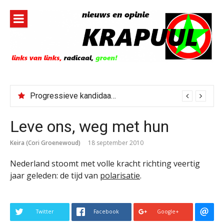
Naar
de
inhoud
springen
Progressieve kandidaat El-Sayed senaatskandidaat Michigan
Leve ons, weg met hun
Keira (Cori Groenewoud)
18 september 2010
Nederland stoomt met volle kracht richting veertig
jaar geleden: de tijd van
polarisatie
.
Twitter
Facebook
Google+