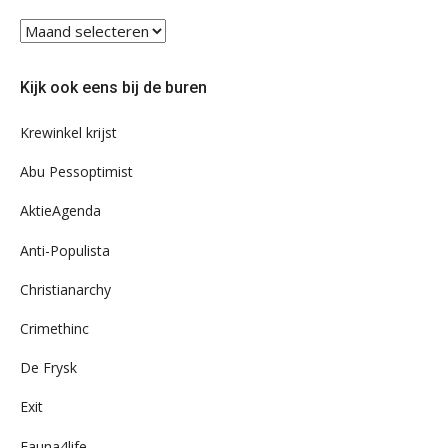
Blader
eens
door
Kijk ook eens bij de buren
ons
archief
Krewinkel krijst
Abu Pessoptimist
AktieAgenda
Anti-Populista
Christianarchy
Crimethinc
De Frysk
Exit
Fauna4life