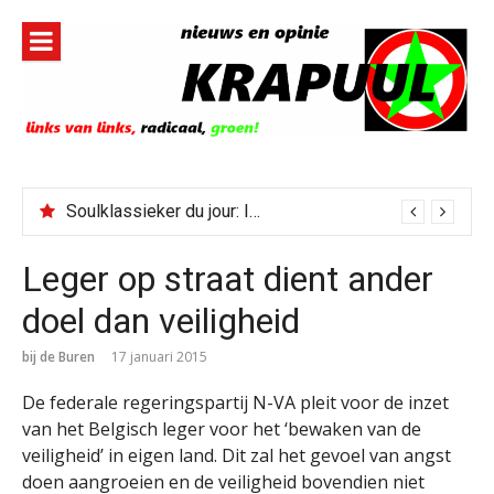
Naar
de
inhoud
springen
Soulklassieker du jour: I Wish It Would Rain
Leger op straat dient ander
doel dan veiligheid
bij de Buren
17 januari 2015
De federale regeringspartij N-VA pleit voor de inzet
van het Belgisch leger voor het ‘bewaken van de
veiligheid’ in eigen land. Dit zal het gevoel van angst
doen aangroeien en de veiligheid bovendien niet