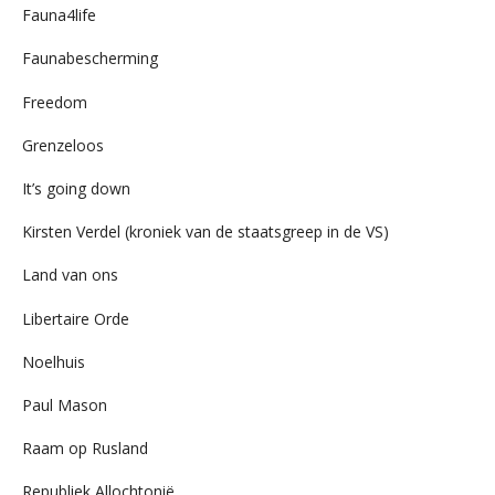
Fauna4life
Faunabescherming
Freedom
Grenzeloos
It’s going down
Kirsten Verdel (kroniek van de staatsgreep in de VS)
Land van ons
Libertaire Orde
Noelhuis
Paul Mason
Raam op Rusland
Republiek Allochtonië