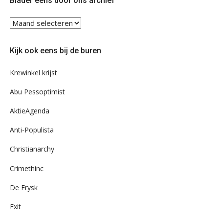
Blader eens door ons archief
Blader
eens
door
Kijk ook eens bij de buren
ons
archief
Krewinkel krijst
Abu Pessoptimist
AktieAgenda
Anti-Populista
Christianarchy
Crimethinc
De Frysk
Exit