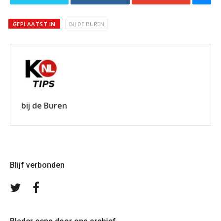
GEPLAATST IN
BIJ DE BUREN
bij de Buren
Blijf verbonden
Volg
Volg
ons
ons
op
op
Twitter
Facebook