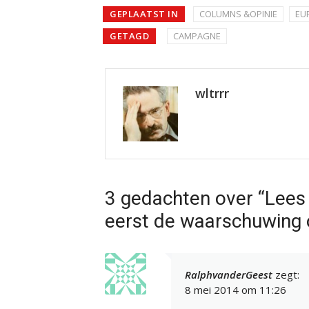
GEPLAATST IN
COLUMNS &OPINIE
EU
GETAGD
CAMPAGNE
wltrrr
3 gedachten over “Lees 
eerst de waarschuwing 
RalphvanderGeest
zegt:
8 mei 2014 om 11:26