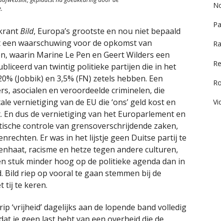
No
.
Pa
 krant
Bild
, Europa’s grootste en nou niet bepaald
t een waarschuwing voor de opkomst van
Ra
en, waarin Marine Le Pen en Geert Wilders een
Re
bliceerd van twintig politieke partijen die in het
0% (Jobbik) en 3,5% (FN) zetels hebben. Een
R
rs, asocialen en veroordeelde criminelen, die
tale vernietiging van de EU die ‘ons’ geld kost en
Vi
t. En dus de vernietiging van het Europarlement en
ische controle van grensoverschrijdende zaken,
nrechten. Er was in het lijstje geen Duitse partij te
enhaat, racisme en hetze tegen andere culturen,
n stuk minder hoog op de politieke agenda dan in
d. Bild riep op vooral te gaan stemmen bij de
tij te keren.
p ‘vrijheid’ dagelijks aan de lopende band volledig
dat je geen last hebt van een overheid die de