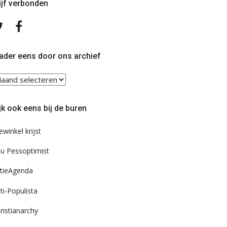
ijf verbonden
Volg
Volg
ons
ons
op
op
Twitter
Facebook
ader eens door ons archief
ader
ns
or
jk ook eens bij de buren
s
chief
ewinkel krijst
u Pessoptimist
tieAgenda
ti-Populista
ristianarchy