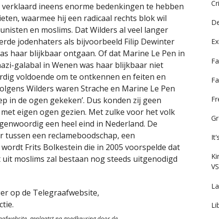
Cr
t verklaard ineens enorme bedenkingen te hebben
eten, waarmee hij een radicaal rechts blok wil
De
isten en moslims. Dat Wilders al veel langer
rde jodenhaters als bijvoorbeeld Filip Dewinter
Ex
as haar blijkbaar ontgaan. Of dat Marine Le Pen in
Fa
nazi-galabal in Wenen was haar blijkbaar niet
rdig voldoende om te ontkennen en feiten en
Fa
. Volgens Wilders waren Strache en Marine Le Pen
F
iep in de ogen gekeken’. Dus konden zij geen
t met eigen ogen gezien. Met zulke voor het volk
Gr
egenwoordig een heel eind in Nederland. De
eer tussen een reclameboodschap, een
It
wordt Frits Bolkestein die in 2005 voorspelde dat
Ki
 uit moslims zal bestaan nog steeds uitgenodigd
VS
La
Li
raafwebsite, geplaatst na goedkeuring door de