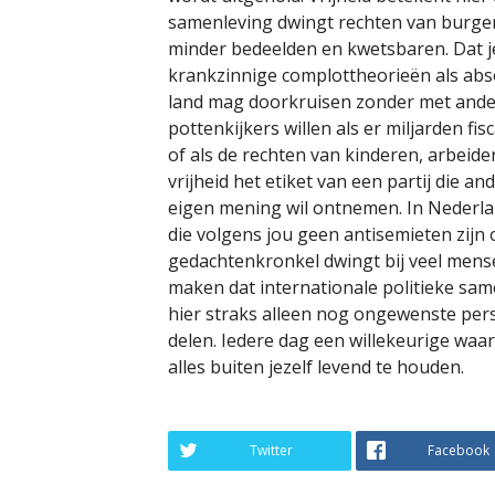
samenleving dwingt rechten van burger
minder bedeelden en kwetsbaren. Dat j
krankzinnige complottheorieën als abs
land mag doorkruisen zonder met ande
pottenkijkers willen als er miljarden f
of als de rechten van kinderen, arbeid
vrijheid het etiket van een partij die a
eigen mening wil ontnemen. In Nederlan
die volgens jou geen antisemieten zijn o
gedachtenkronkel dwingt bij veel mense
maken dat internationale politieke sa
hier straks alleen nog ongewenste perso
delen. Iedere dag een willekeurige wa
alles buiten jezelf levend te houden.
Twitter
Facebook