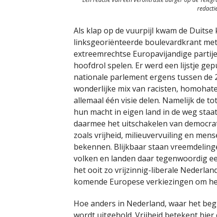
redactie
Als klap op de vuurpijl kwam de Duitse
linksgeoriënteerde boulevardkrant me
extreemrechtse Europavijandige partij
hoofdrol spelen. Er werd een lijstje gepu
nationale parlement ergens tussen de 2
wonderlijke mix van racisten, homohate
allemaal één visie delen. Namelijk de to
hun macht in eigen land in de weg staa
daarmee het uitschakelen van democrat
zoals vrijheid, milieuvervuiling en mense
bekennen. Blijkbaar staan vreemdeling
volken en landen daar tegenwoordig ee
het ooit zo vrijzinnig-liberale Nederlan
komende Europese verkiezingen om het 
Hoe anders in Nederland, waar het begri
wordt uitgehold. Vrijheid betekent hier 