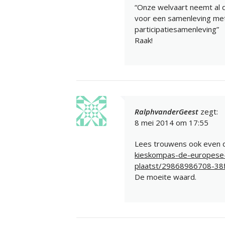
“Onze welvaart neemt al d
voor een samenleving met
participatiesamenleving”
Raak!
RalphvanderGeest
zegt:
8 mei 2014 om 17:55
Lees trouwens ook even d
kieskompas-de-europese-
plaatst/29868986708-38
De moeite waard.