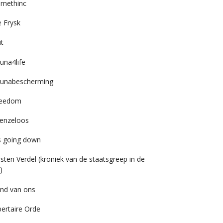
imethinc
 Frysk
it
una4life
unabescherming
reedom
enzeloos
’s going down
rsten Verdel (kroniek van de staatsgreep in de
)
nd van ons
bertaire Orde