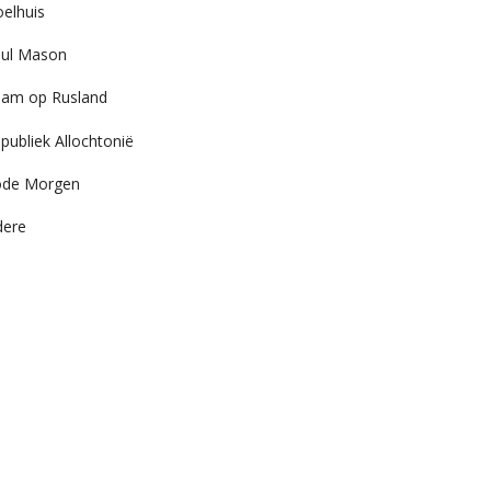
elhuis
ul Mason
am op Rusland
publiek Allochtonië
ode Morgen
dere