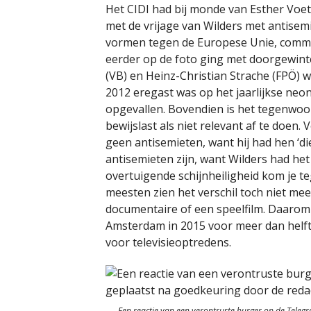
Het CIDI had bij monde van Esther Voe
met de vrijage van Wilders met antisemi
vormen tegen de Europese Unie, commun
eerder op de foto ging met doorgewinte
(VB) en Heinz-Christian Strache (FPÖ) w
2012 eregast was op het jaarlijkse neo
opgevallen. Bovendien is het tegenwoo
bewijslast als niet relevant af te doen
geen antisemieten, want hij had hen ‘d
antisemieten zijn, want Wilders had he
overtuigende schijnheiligheid kom je t
meesten zien het verschil toch niet m
documentaire of een speelfilm. Daarom 
Amsterdam in 2015 voor meer dan helft
voor televisieoptredens.
Een reactie van een verontruste burger op de Teleg