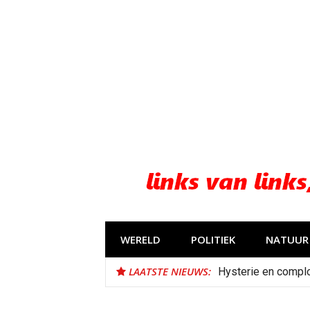
Naar
de
inhoud
springen
WERELD
POLITIEK
NATUUR 
LAATSTE NIEUWS:
Hysterie en complo