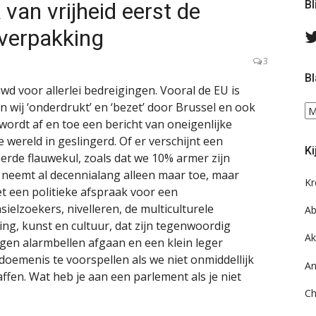
 van vrijheid eerst de
Bl
verpakking
3
Bl
 voor allerlei bedreigingen. Vooral de EU is
 wij ‘onderdrukt’ en ‘bezet’ door Brussel en ook
Bl
wordt af en toe een bericht van oneigenlijke
ee
do
e wereld in geslingerd. Of er verschijnt een
Ki
on
erde flauwekul, zoals dat we 10% armer zijn
ar
 neemt al decennialang alleen maar toe, maar
Kr
et een politieke afspraak voor een
ielzoekers, nivelleren, de multiculturele
Ab
g, kunst en cultuur, dat zijn tegenwoordig
Ak
gen alarmbellen afgaan en een klein leger
doemenis te voorspellen als we niet onmiddellijk
An
ffen. Wat heb je aan een parlement als je niet
Ch