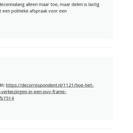
ecennialang alleen maar toe, maar delen is lastig
 een politieke afspraak voor een
it:
https://decorrespondent.nl/1121/hoe-het-
verkiezingen-in-een-pvv-frame-
fb7514