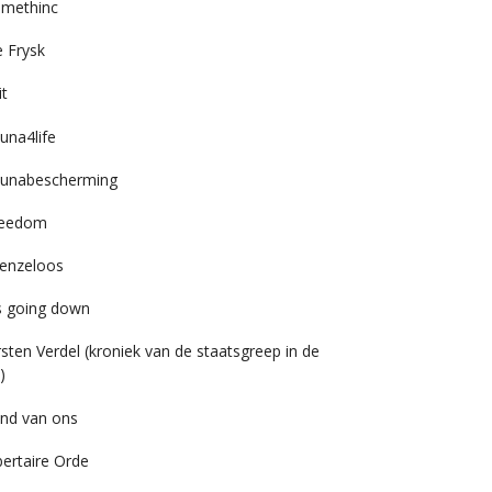
imethinc
 Frysk
it
una4life
unabescherming
reedom
enzeloos
’s going down
rsten Verdel (kroniek van de staatsgreep in de
)
nd van ons
bertaire Orde