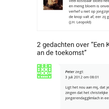
Veel kostbaar bloed hee
en menig bloem is onve
verhef u niet op jongzij
de knop valt af, eer zij
(J.H. Leopold)
2 gedachten over “Een K
an de toekomst”
Peter
zegt:
3 juli 2012 om 08:01
Ligt het nou aan mij, dat j
zingen dat het christelijk
jongerendagglimlach in ee