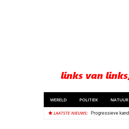
Naar
de
inhoud
springen
WERELD
POLITIEK
NATUUR 
LAATSTE NIEUWS:
Progressieve kand