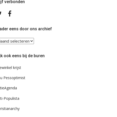
ijf verbonden
Volg
Volg
ons
ons
op
op
Twitter
Facebook
ader eens door ons archief
ader
ns
or
jk ook eens bij de buren
s
chief
ewinkel krijst
u Pessoptimist
tieAgenda
ti-Populista
ristianarchy