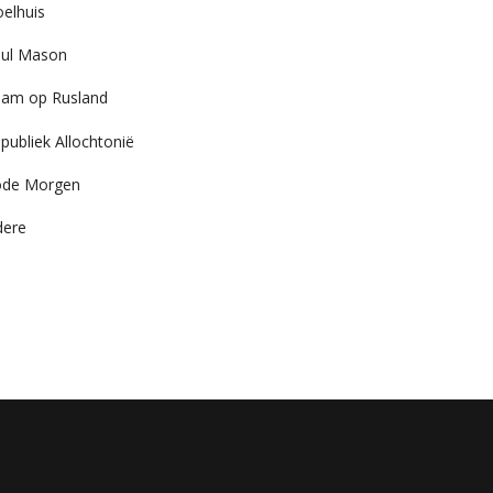
elhuis
ul Mason
am op Rusland
publiek Allochtonië
ode Morgen
dere