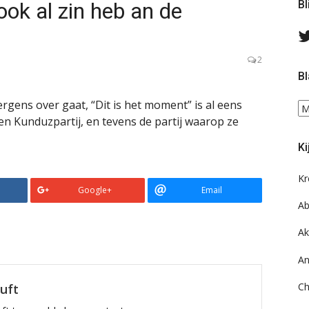
ook al zin heb an de
Bl
2
Bl
gens over gaat, “Dit is het moment” is al eens
Bl
en Kunduzpartij, en tevens de partij waarop ze
ee
do
Ki
on
ar
Kr
Google+
Email
Ab
Ak
An
Ch
luft