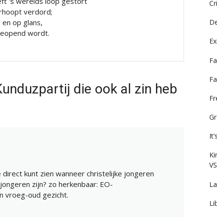
ft 's werelds loop gestort
Cr
rhoopt verdord;
n en op glans,
De
 geopend wordt.
Ex
Fa
Fa
unduzpartij die ook al zin heb
F
Gr
It
Ki
VS
e direct kunt zien wanneer christelijke jongeren
e jongeren zijn? zo herkenbaar: EO-
La
n vroeg-oud gezicht.
Li