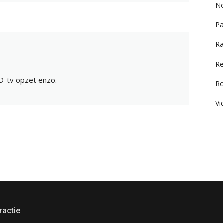
No
Pa
Ra
Re
OD-tv opzet enzo.
R
Vi
ractie