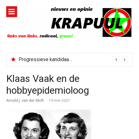
Naar
de
inhoud
springen
Progressieve kandidaat El-Sayed senaatskandidaat Michigan
Klaas Vaak en de
hobbyepidemioloog
Arnold J. van der Kluft
19 mei 2021