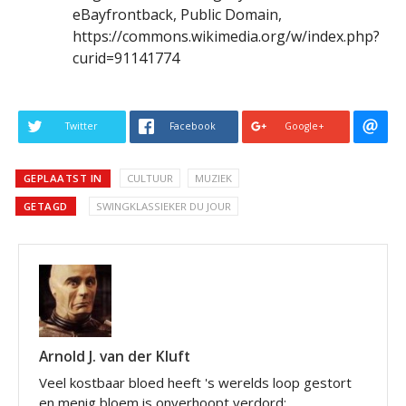
eBayfrontback, Public Domain,
https://commons.wikimedia.org/w/index.php?
curid=91141774
Twitter
Facebook
Google+
GEPLAATST IN
CULTUUR
MUZIEK
GETAGD
SWINGKLASSIEKER DU JOUR
Arnold J. van der Kluft
Veel kostbaar bloed heeft 's werelds loop gestort
en menig bloem is onverhoopt verdord;