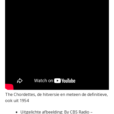
The Chordettes, de hitversie en meteen de definitieve,
ook uit 1954
Uitgelichte afbeelding: By CBS Radio –