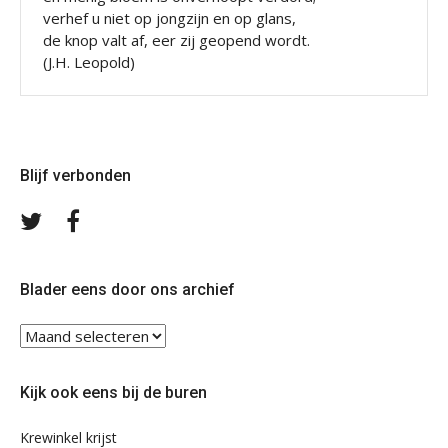
verhef u niet op jongzijn en op glans,
de knop valt af, eer zij geopend wordt.
(J.H. Leopold)
Blijf verbonden
Volg
Volg
ons
ons
op
op
Twitter
Facebook
Blader eens door ons archief
Blader
eens
door
Kijk ook eens bij de buren
ons
archief
Krewinkel krijst