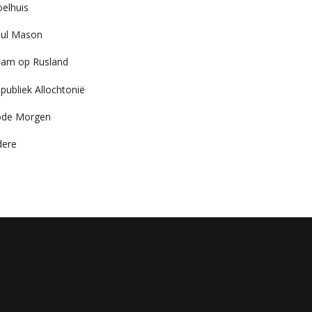
elhuis
ul Mason
am op Rusland
publiek Allochtonië
ode Morgen
dere