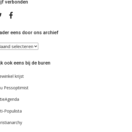
ijf verbonden
Volg
Volg
ons
ons
op
op
Twitter
Facebook
ader eens door ons archief
ader
ns
or
jk ook eens bij de buren
s
chief
ewinkel krijst
u Pessoptimist
tieAgenda
ti-Populista
ristianarchy