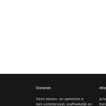
Doneren
Inte
Deze nieuws- en opiniesite is
Je k
niet-commercieel, onafhankelijk en
beri