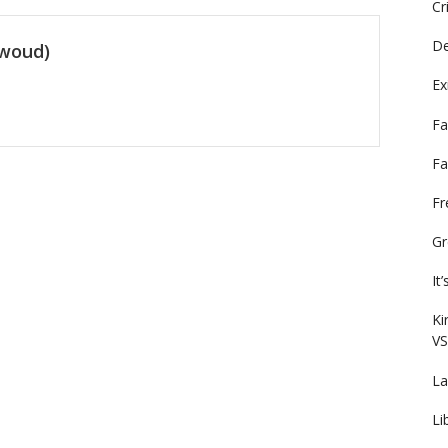
Cr
De
ewoud)
Ex
Fa
Fa
F
Gr
It
Ki
VS
La
Li