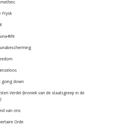
imethinc
 Frysk
it
una4life
unabescherming
reedom
enzeloos
’s going down
rsten Verdel (kroniek van de staatsgreep in de
)
nd van ons
bertaire Orde