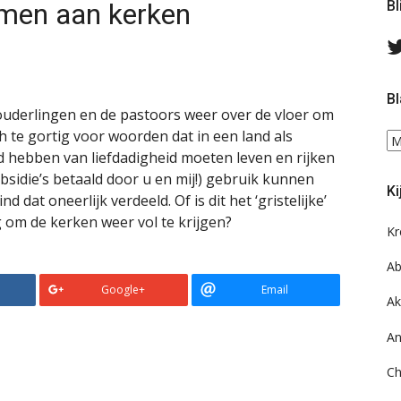
rmen aan kerken
Bl
Bl
ouderlingen en de pastoors weer over de vloer om
ch te gortig voor woorden dat in een land als
Bl
d hebben van liefdadigheid moeten leven en rijken
ee
do
bsidie’s betaald door u en mij!) gebruik kunnen
Ki
on
 dat oneerlijk verdeeld. Of is dit het ‘gristelijke’
ar
 om de kerken weer vol te krijgen?
Kr
Ab
Google+
Email
Ak
An
Ch