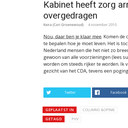
Kabinet heeft zorg a
overgedragen
Keira (Cori Groenewoud)
4 november 2010
Nou, daar ben je klaar mee
. Komen de 
te bepalen hoe je moet leven. Het is to
Nederland mensen die het niet zo bree
gewoon van alle voorzieningen (lees su
worden om steeds rijker te worden. Ik vind
gezicht van het CDA, tevens een poging
Twitter
Facebook
GEPLAATST IN
COLUMNS &OPINIE
GETAGD
PVV