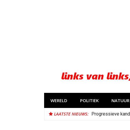
Naar
de
inhoud
springen
WERELD
POLITIEK
NATUUR 
LAATSTE NIEUWS:
Progressieve kand