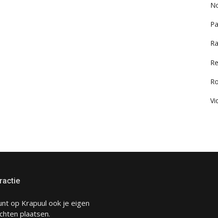
No
Pa
Ra
Re
R
Vi
ractie
unt op Krapuul ook je eigen
chten plaatsen.