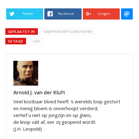
Twitter
Facebook
Google+
GEPLAATST IN
GRAPPEN/CARTOONS/SATIRE
GETAGD
USA
Arnold J. van der Kluft
Veel kostbaar bloed heeft 's werelds loop gestort
en menig bloem is onverhoopt verdord;
verhef u niet op jongzijn en op glans,
de knop valt af, eer zij geopend wordt.
(J.H. Leopold)