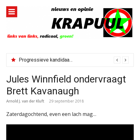
Naar
de
inhoud
springen
Progressieve kandidaat El-Sayed senaatskandidaat Michigan
Jules Winnfield ondervraagt
Brett Kavanaugh
Arnold J. van der Kluft
29 september 2018
Zaterdagochtend, even een lach mag…