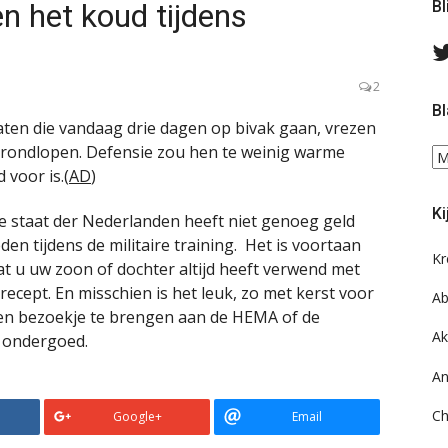
n het koud tijdens
Bl
2
Bl
ten die vandaag drie dagen op bivak gaan, vrezen
l rondlopen. Defensie zou hen te weinig warme
Bl
voor is.(
AD
)
ee
do
Ki
on
 staat der Nederlanden heeft niet genoeg geld
ar
n tijdens de militaire training. Het is voortaan
Kr
t u uw zoon of dochter altijd heeft verwend met
ecept. En misschien is het leuk, zo met kerst voor
Ab
een bezoekje te brengen aan de HEMA of de
Ak
 ondergoed.
An
Ch
Google+
Email