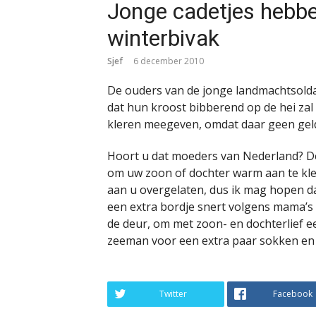
Jonge cadetjes hebbe
winterbivak
Sjef
6 december 2010
De ouders van de jonge landmachtsolda
dat hun kroost bibberend op de hei za
kleren meegeven, omdat daar geen geld 
Hoort u dat moeders van Nederland? De
om uw zoon of dochter warm aan te klede
aan u overgelaten, dus ik mag hopen da
een extra bordje snert volgens mama’s r
de deur, om met zoon- en dochterlief 
zeeman voor een extra paar sokken en
Twitter
Facebook