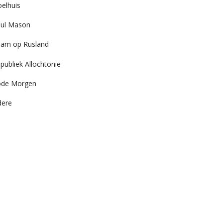
elhuis
ul Mason
am op Rusland
publiek Allochtonië
ode Morgen
dere