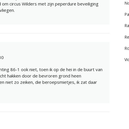
No
d om circus Wilders met zijn peperdure beveiliging
vliegen.
Pa
Ra
Re
R
30
Vi
hting 86-1 ook niet, toen ik op de hei in de buurt van
cht hakken door de bevroren grond heen
n niet zo zeiken, die beroepsmietjes, ik zat daar