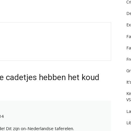
Cr
De
Ex
Fa
Fa
F
Gr
e cadetjes hebben het koud
It
Ki
VS
La
34
Li
! Dit zijn on-Nederlandse taferelen.