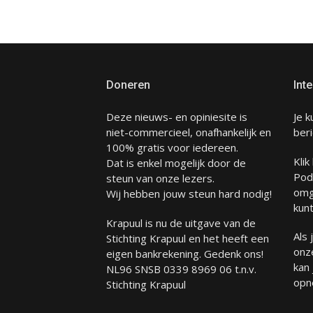
Doneren
Inte
Deze nieuws- en opiniesite is
Je k
niet-commercieel, onafhankelijk en
beri
100% gratis voor iedereen.
Klik
Dat is enkel mogelijk door de
Pod
steun van onze lezers.
omg
Wij hebben jouw steun hard nodig!
kunt
Krapuul is nu de uitgave van de
Als
Stichting Krapuul en het heeft een
onze
eigen bankrekening. Gedenk ons!
kan
NL96 SNSB 0339 8969 06 t.n.v.
opn
Stichting Krapuul