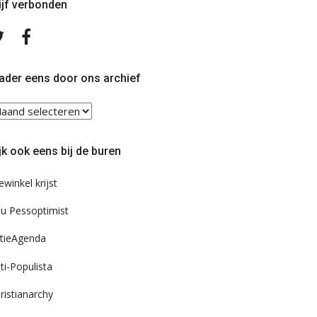
ijf verbonden
Volg
Volg
ons
ons
op
op
Twitter
Facebook
ader eens door ons archief
ader
ns
or
jk ook eens bij de buren
s
chief
ewinkel krijst
u Pessoptimist
tieAgenda
ti-Populista
ristianarchy