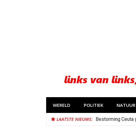
Naar
de
inhoud
springen
WERELD
POLITIEK
NATUUR 
LAATSTE NIEUWS:
Bestorming Ceuta 