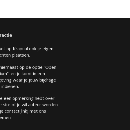
ractie
unt op Krapuul ook je eigen
chten plaatsen.
 hiernaast op de optie “Open
ium” en je komt in een
eving waar je jouw bijdrage
 indienen.
 je een opmerking hebt over
 site of je wil auteur worden
 je
contact
(link) met ons
emen