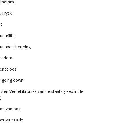
imethinc
 Frysk
it
una4life
unabescherming
reedom
enzeloos
’s going down
rsten Verdel (kroniek van de staatsgreep in de
)
nd van ons
bertaire Orde