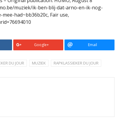
s – Original publication: HUMO, August 8
o.be/muziek/ik-ben-blij-dat-arno-en-ik-nog-
de-mee-had~bb36b20c, Fair use,
curid=76694010
Google+
Email
EKER DU JOUR
MUZIEK
RAPKLASSIEKER DU JOUR