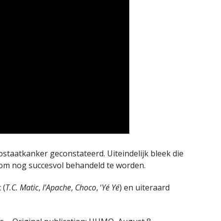
ostaatkanker geconstateerd. Uiteindelijk bleek die
n om nog succesvol behandeld te worden.
 (
T.C. Matic
,
l’Apache
,
Choco
, ‘
Yé Yé
) en uiteraard