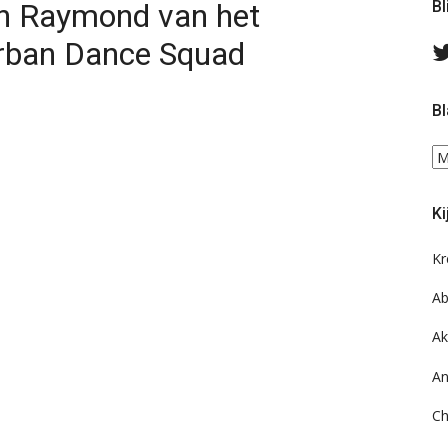
an Raymond van het
Bl
rban Dance Squad
Bl
Bl
ee
do
Ki
on
ar
Kr
Ab
Ak
An
Ch