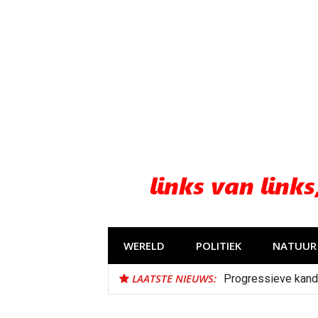
Naar
de
inhoud
springen
WERELD
POLITIEK
NATUUR 
LAATSTE NIEUWS:
Progressieve kand