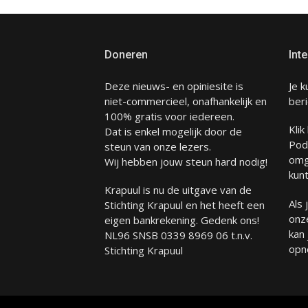
Doneren
Inte
Deze nieuws- en opiniesite is
Je k
niet-commercieel, onafhankelijk en
beri
100% gratis voor iedereen.
Klik
Dat is enkel mogelijk door de
Pod
steun van onze lezers.
omg
Wij hebben jouw steun hard nodig!
kunt
Krapuul is nu de uitgave van de
Als
Stichting Krapuul en het heeft een
onze
eigen bankrekening. Gedenk ons!
kan
NL96 SNSB 0339 8969 06 t.n.v.
opn
Stichting Krapuul