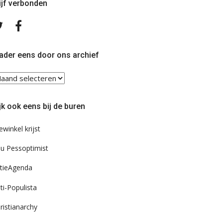
ijf verbonden
Volg
Volg
ons
ons
op
op
Twitter
Facebook
ader eens door ons archief
ader
ns
or
jk ook eens bij de buren
s
chief
ewinkel krijst
u Pessoptimist
tieAgenda
ti-Populista
ristianarchy