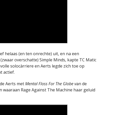
f helaas (en ten onrechte) uit, en na een
 (zwaar overschatte) Simple Minds, kapte TC Matic
olle solocàrriere en Aerts legde zich toe op
 actief.
rde Aerts met
Mental Floss For The Globe v
an de
en waaraan Rage Against The Machine haar geluid