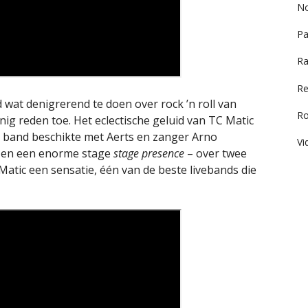
No
Pa
Ra
Re
 wat denigrerend te doen over rock ’n roll van
R
nig reden toe. Het eclectische geluid van TC Matic
de band beschikte met Aerts en zanger Arno
Vi
a en een enorme stage
stage presence
– over twee
 Matic een sensatie, één van de beste livebands die