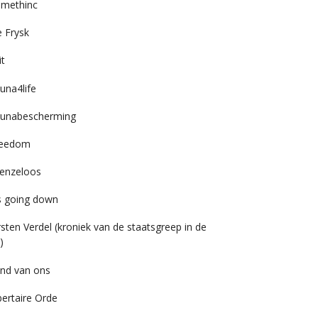
imethinc
 Frysk
it
una4life
unabescherming
reedom
enzeloos
’s going down
rsten Verdel (kroniek van de staatsgreep in de
)
nd van ons
bertaire Orde