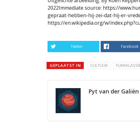
Uitgelichte afbeelding: By Koen Keppen
2022Immediate source: https://www.hum
gepraat-hebben-hij-zei-dat-hij-er-vre
https://en.wikipedia.org/w/index.php?
Twitter
Facebook
GEPLAATST IN
CULTUUR
FUNKKLASSI
Pyt van der Galiën