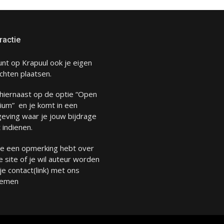
ractie
unt op Krapuul ook je eigen
chten plaatsen.
 hiernaast op de optie “Open
ium” en je komt in een
eving waar je jouw bijdrage
 indienen.
 je een opmerking hebt over
 site of je wil auteur worden
 je
contact
(link) met ons
emen