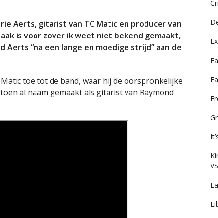
Cr
De
e Aerts, gitarist van TC Matic en producer van
aak is voor zover ik weet niet bekend gemaakt,
Ex
d Aerts “na een lange en moedige strijd” aan de
Fa
Fa
 Matic toe tot de band, waar hij de oorspronkelijke
ad toen al naam gemaakt als gitarist van Raymond
F
Gr
It
Ki
VS
La
Li