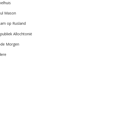
elhuis
ul Mason
am op Rusland
publiek Allochtonië
ode Morgen
dere