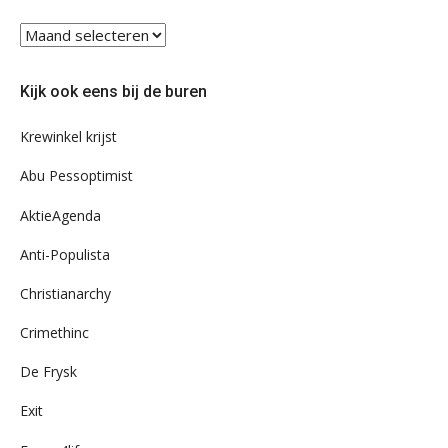
Blader
eens
door
Kijk ook eens bij de buren
ons
archief
Krewinkel krijst
Abu Pessoptimist
AktieAgenda
Anti-Populista
Christianarchy
Crimethinc
De Frysk
Exit