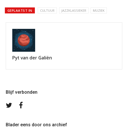
GEPLAATST IN
CULTUUR
JAZZKLASSIEKER
MUZIEK
Pyt van der Galiën
Blijf verbonden
Volg
Volg
ons
ons
op
op
Twitter
Facebook
Blader eens door ons archief