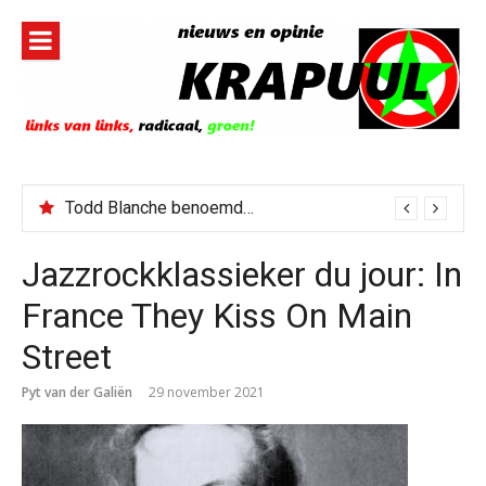
Naar
de
inhoud
springen
Todd Blanche benoemd tot Attorney General
Jazzrockklassieker du jour: In
France They Kiss On Main
Street
Pyt van der Galiën
29 november 2021