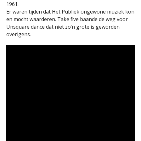
1961.
Er waren tijden dat Het Publiek ongewone muziek kon
en mocht waarderen. Take five baande de weg voor
Unsquare dance
dat niet zo’n grote is geworden
overigens.