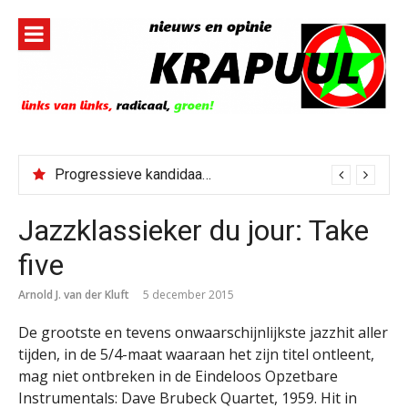
Naar
de
inhoud
springen
Progressieve kandidaat El-Sayed senaatskandidaat Michigan
Jazzklassieker du jour: Take
five
Arnold J. van der Kluft
5 december 2015
De grootste en tevens onwaarschijnlijkste jazzhit aller
tijden, in de 5/4-maat waaraan het zijn titel ontleent,
mag niet ontbreken in de Eindeloos Opzetbare
Instrumentals: Dave Brubeck Quartet, 1959. Hit in