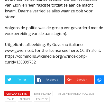
van Zion’ en ‘een fasciste totdat ze aan de macht
kwam’. Daarna verried ze alles waar ze ooit voor
stond.
Volgens de politie was de groep ver gevorderd met de
voorbereiding van de aanslag(en).
Uitgelichte afbeelding: By Governo italiano –
www.governo.it, for the license see here, CC BY 3.0 it,
https://commons.wikimedia.org/w/index.php?
curid=130399752
Twitter
Facebook
Google+
GEPLAATST IN
BUITENLAND
FASCISME EN (NEO-)NAZISME
ITALIË
NIEUWS
POLITIEK