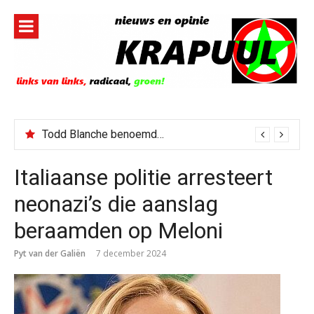
Naar
de
inhoud
springen
Todd Blanche benoemd tot Attorney General
Italiaanse politie arresteert
neonazi’s die aanslag
beraamden op Meloni
Pyt van der Galiën
7 december 2024