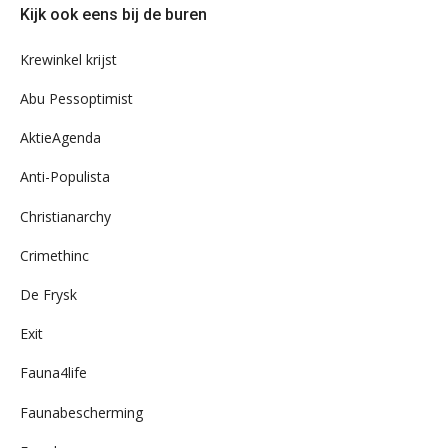
Kijk ook eens bij de buren
ons
archief
Krewinkel krijst
Abu Pessoptimist
AktieAgenda
Anti-Populista
Christianarchy
Crimethinc
De Frysk
Exit
Fauna4life
Faunabescherming