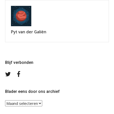
Pyt van der Galiën
Blijf verbonden
Volg
Volg
ons
ons
op
op
Twitter
Facebook
Blader eens door ons archief
Blader
eens
door