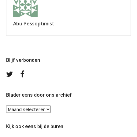
Abu Pessoptimist
Blijf verbonden
Volg
Volg
ons
ons
op
op
Twitter
Facebook
Blader eens door ons archief
Blader
eens
door
Kijk ook eens bij de buren
ons
archief