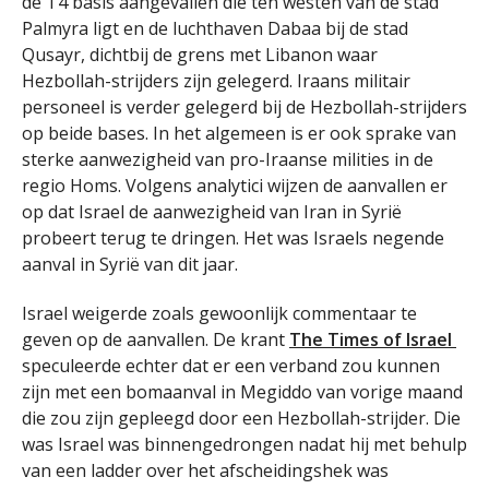
de T4 basis aangevallen die ten westen van de stad
Palmyra ligt en de luchthaven Dabaa bij de stad
Qusayr, dichtbij de grens met Libanon waar
Hezbollah-strijders zijn gelegerd. Iraans militair
personeel is verder gelegerd bij de Hezbollah-strijders
op beide bases. In het algemeen is er ook sprake van
sterke aanwezigheid van pro-Iraanse milities in de
regio Homs. Volgens analytici wijzen de aanvallen er
op dat Israel de aanwezigheid van Iran in Syrië
probeert terug te dringen. Het was Israels negende
aanval in Syrië van dit jaar.
Israel weigerde zoals gewoonlijk commentaar te
geven op de aanvallen. De krant
The Times of Israel
speculeerde echter dat er een verband zou kunnen
zijn met een bomaanval in Megiddo van vorige maand
die zou zijn gepleegd door een Hezbollah-strijder. Die
was Israel was binnengedrongen nadat hij met behulp
van een ladder over het afscheidingshek was