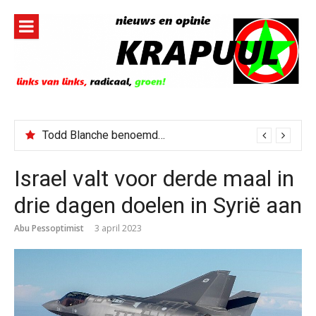
Naar
de
inhoud
springen
Todd Blanche benoemd tot Attorney General
Israel valt voor derde maal in
drie dagen doelen in Syrië aan
Abu Pessoptimist
3 april 2023