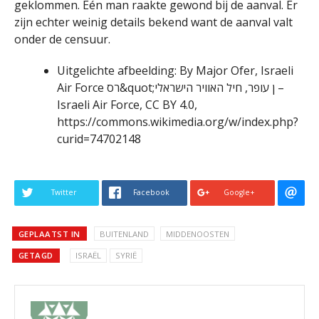
geklommen. Eén man raakte gewond bij de aanval. Er
zijn echter weinig details bekend want de aanval valt
onder de censuur.
Uitgelichte afbeelding: By Major Ofer, Israeli
Air Force רס&quot;ן עופר, חיל האוויר הישראלי –
Israeli Air Force, CC BY 4.0,
https://commons.wikimedia.org/w/index.php?
curid=74702148
Twitter
Facebook
Google+
GEPLAATST IN
BUITENLAND
MIDDENOOSTEN
GETAGD
ISRAËL
SYRIË