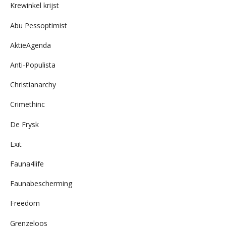
Krewinkel krijst
Abu Pessoptimist
AktieAgenda
Anti-Populista
Christianarchy
Crimethinc
De Frysk
Exit
Fauna4life
Faunabescherming
Freedom
Grenzeloos