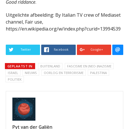
Good riddance
.
Uitgelichte afbeelding: By Italian TV crew of Mediaset
channel, Fair use,
https://en.wikipedia.org/w/index.php?curid=13994539
Twitter
Facebook
Google+
GEPLAATST IN
BUITENLAND
FASCISME EN (NEO-)NAZISME
ISRAEL
NIEUWS
OORLOG EN TERRORISME
PALESTINA
POLITIEK
Pyt van der Galiën