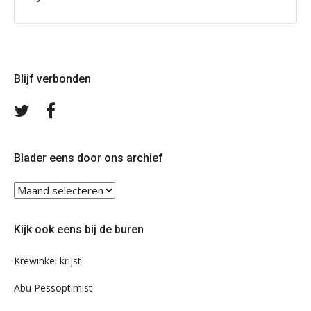
Blijf verbonden
Volg
Volg
ons
ons
op
op
Twitter
Facebook
Blader eens door ons archief
Blader
eens
door
Kijk ook eens bij de buren
ons
archief
Krewinkel krijst
Abu Pessoptimist