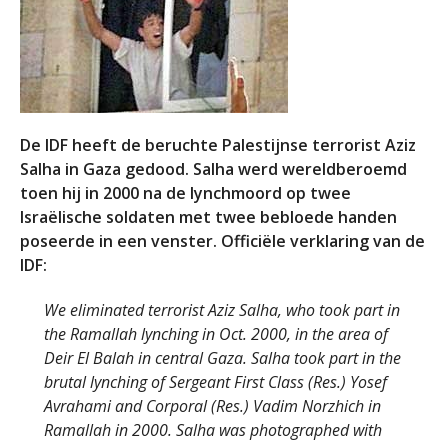
De IDF heeft de beruchte Palestijnse terrorist Aziz
Salha in Gaza gedood. Salha werd wereldberoemd
toen hij in 2000 na de lynchmoord op twee
Israëlische soldaten met twee bebloede handen
poseerde in een venster. Officiële verklaring van de
IDF:
We eliminated terrorist Aziz Salha, who took part in
the Ramallah lynching in Oct. 2000, in the area of
Deir El Balah in central Gaza. Salha took part in the
brutal lynching of Sergeant First Class (Res.) Yosef
Avrahami and Corporal (Res.) Vadim Norzhich in
Ramallah in 2000. Salha was photographed with