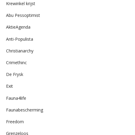
Krewinkel krijst
Abu Pessoptimist
AktieAgenda
Anti-Populista
Christianarchy
Crimethinc
De Frysk
Exit
Fauna4life
Faunabescherming
Freedom
Grenzeloos