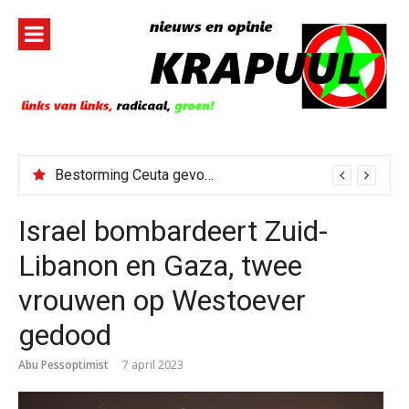
Naar
de
inhoud
springen
Bestorming Ceuta gevolg van op sociale media verspreide hoax?
Israel bombardeert Zuid-
Libanon en Gaza, twee
vrouwen op Westoever
gedood
Abu Pessoptimist
7 april 2023