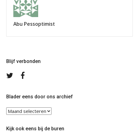
Abu Pessoptimist
Blijf verbonden
Volg
Volg
ons
ons
op
op
Twitter
Facebook
Blader eens door ons archief
Blader
eens
door
Kijk ook eens bij de buren
ons
archief