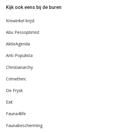
door
Kijk ook eens bij de buren
ons
archief
Krewinkel krijst
Abu Pessoptimist
AktieAgenda
Anti-Populista
Christianarchy
Crimethinc
De Frysk
Exit
Fauna4life
Faunabescherming