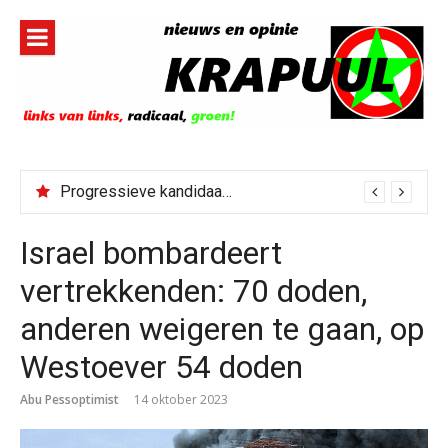
Naar
de
inhoud
springen
Progressieve kandidaat El-Sayed senaatskandidaat Michigan
Israel bombardeert
vertrekkenden: 70 doden,
anderen weigeren te gaan, op
Westoever 54 doden
Abu Pessoptimist
14 oktober 2023