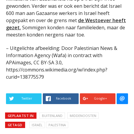
gewonden. Verder was er ook een bericht dat Israel
600 man aan Gazaanse werkers in Israel heeft
opgepakt en over de grens met
de Westoever heeft
gezet.
Sommigen konden naar familieleden, maar de
meesten konden nergens naar toe.
– Uitgelichte afbeelding: Door Palestinian News &
Information Agency (Wafa) in contract with
APAimages, CC BY-SA 3.0,
https://commons.wikimedia.org/w/index.php?
curid=138775579
Twitter
Facebook
Google+
GEPLAATST IN
BUITENLAND
MIDDENOOSTEN
GETAGD
ISRAËL
PALESTINA