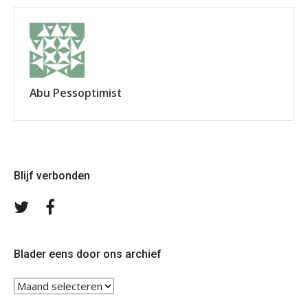
Abu Pessoptimist
Blijf verbonden
Volg
Volg
ons
ons
op
op
Twitter
Facebook
Blader eens door ons archief
Blader
eens