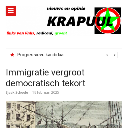
Naar
de
inhoud
springen
Progressieve kandidaat El-Sayed senaatskandidaat Michigan
Immigratie vergroot
democratisch tekort
Sjaak Scheele
19 februari 2025