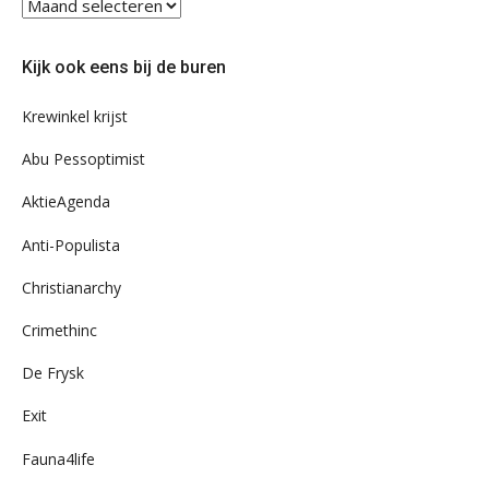
Blader
eens
door
Kijk ook eens bij de buren
ons
archief
Krewinkel krijst
Abu Pessoptimist
AktieAgenda
Anti-Populista
Christianarchy
Crimethinc
De Frysk
Exit
Fauna4life