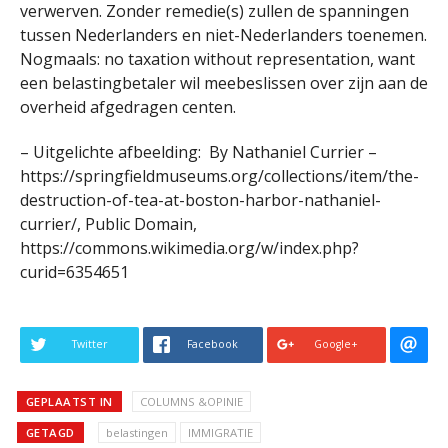
verwerven. Zonder remedie(s) zullen de spanningen
tussen Nederlanders en niet-Nederlanders toenemen.
Nogmaals: no taxation without representation, want
een belastingbetaler wil meebeslissen over zijn aan de
overheid afgedragen centen.
– Uitgelichte afbeelding: By Nathaniel Currier –
https://springfieldmuseums.org/collections/item/the-
destruction-of-tea-at-boston-harbor-nathaniel-
currier/, Public Domain,
https://commons.wikimedia.org/w/index.php?
curid=6354651
Twitter
Facebook
Google+
GEPLAATST IN
COLUMNS &OPINIE
GETAGD
belastingen
IMMIGRATIE