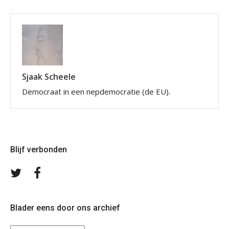
Sjaak Scheele
Democraat in een nepdemocratie (de EU).
Blijf verbonden
Volg
Volg
ons
ons
op
op
Twitter
Facebook
Blader eens door ons archief