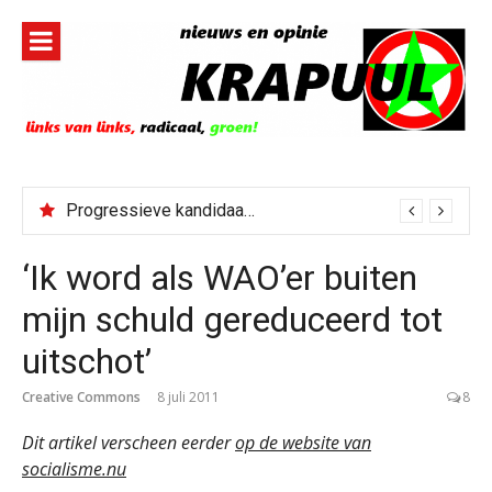
Naar
de
inhoud
springen
Progressieve kandidaat El-Sayed senaatskandidaat Michigan
Bestorming Ceuta gevolg van op sociale media verspreide hoax?
‘Ik word als WAO’er buiten
mijn schuld gereduceerd tot
uitschot’
Creative Commons
8 juli 2011
8
Dit artikel verscheen eerder
op de website van
socialisme.nu