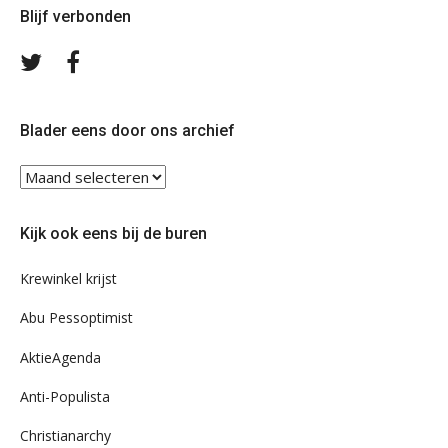
Blijf verbonden
Volg
Volg
ons
ons
op
op
Twitter
Facebook
Blader eens door ons archief
Blader
eens
door
Kijk ook eens bij de buren
ons
archief
Krewinkel krijst
Abu Pessoptimist
AktieAgenda
Anti-Populista
Christianarchy