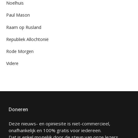
Noelhuis
Paul Mason
Raam op Rusland
Republiek Allochtonië
Rode Morgen
Videre
Doneren
Deze nieuws- en opiniesite is niet-commercieel,
onafhankelijk en 100% gratis voor iedereen.
Dat is enkel mogelijk door de steun van onze lezers.