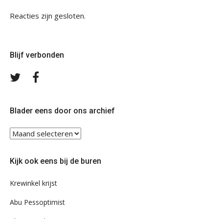
Reacties zijn gesloten.
Blijf verbonden
Volg
Volg
ons
ons
op
op
Twitter
Facebook
Blader eens door ons archief
Blader
eens
door
Kijk ook eens bij de buren
ons
archief
Krewinkel krijst
Abu Pessoptimist