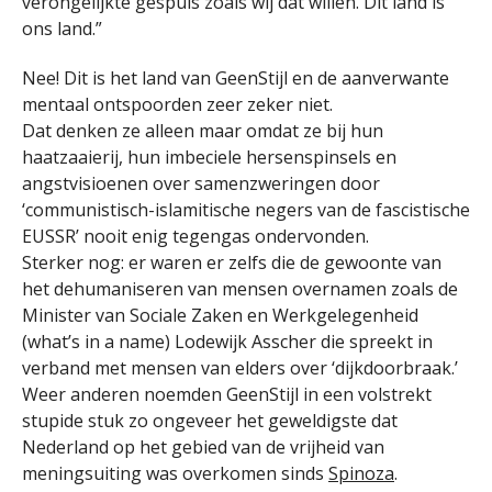
verongelijkte gespuis zoals wij dat willen. Dit land is
ons land.”
Nee! Dit is het land van GeenStijl en de aanverwante
mentaal ontspoorden zeer zeker niet.
Dat denken ze alleen maar omdat ze bij hun
haatzaaierij, hun imbeciele hersenspinsels en
angstvisioenen over samenzweringen door
‘communistisch-islamitische negers van de fascistische
EUSSR’ nooit enig tegengas ondervonden.
Sterker nog: er waren er zelfs die de gewoonte van
het dehumaniseren van mensen overnamen zoals de
Minister van Sociale Zaken en Werkgelegenheid
(what’s in a name) Lodewijk Asscher die spreekt in
verband met mensen van elders over ‘dijkdoorbraak.’
Weer anderen noemden GeenStijl in een volstrekt
stupide stuk zo ongeveer het geweldigste dat
Nederland op het gebied van de vrijheid van
meningsuiting was overkomen sinds
Spinoza
.