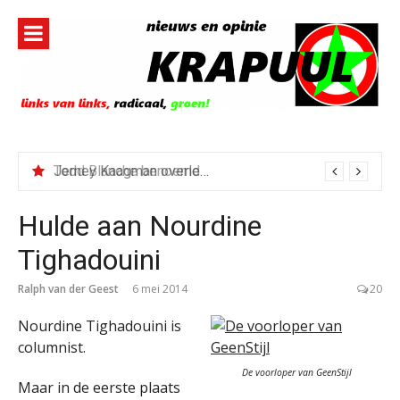
Naar
de
inhoud
springen
Jerney Kaagman overleden
Hulde aan Nourdine
Tighadouini
Ralph van der Geest
6 mei 2014
20
Nourdine Tighadouini is
columnist.
De voorloper van GeenStijl
Maar in de eerste plaats