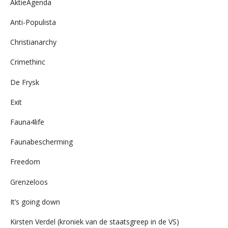
AktieAgenda
Anti-Populista
Christianarchy
Crimethinc
De Frysk
Exit
Fauna4life
Faunabescherming
Freedom
Grenzeloos
It’s going down
Kirsten Verdel (kroniek van de staatsgreep in de VS)