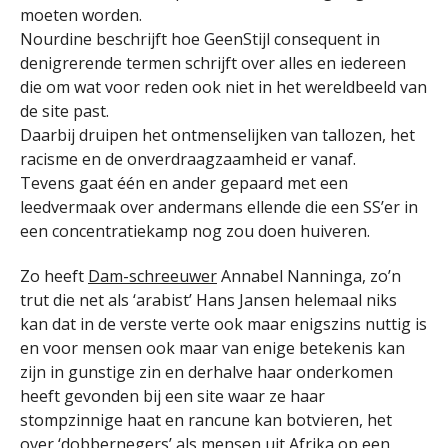
moeten worden.
Nourdine beschrijft hoe GeenStijl consequent in
denigrerende termen schrijft over alles en iedereen
die om wat voor reden ook niet in het wereldbeeld van
de site past.
Daarbij druipen het ontmenselijken van tallozen, het
racisme en de onverdraagzaamheid er vanaf.
Tevens gaat één en ander gepaard met een
leedvermaak over andermans ellende die een SS’er in
een concentratiekamp nog zou doen huiveren.
Zo heeft
Dam-schreeuwer
Annabel Nanninga, zo’n
trut die net als ‘arabist’ Hans Jansen helemaal niks
kan dat in de verste verte ook maar enigszins nuttig is
en voor mensen ook maar van enige betekenis kan
zijn in gunstige zin en derhalve haar onderkomen
heeft gevonden bij een site waar ze haar
stompzinnige haat en rancune kan botvieren, het
over ‘dobbernegers’ als mensen uit Afrika op een