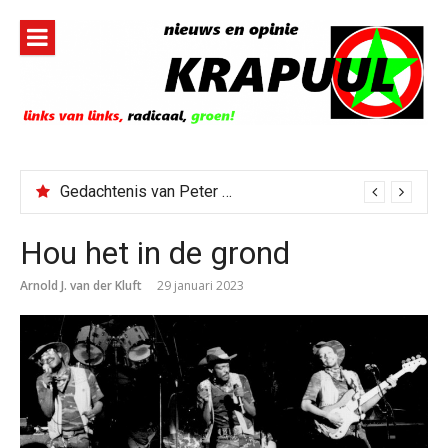
Naar
de
inhoud
springen
Gedachtenis van Peter Faber
Hou het in de grond
Arnold J. van der Kluft
29 januari 2023