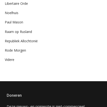
Libertaire Orde
Noelhuis
Paul Mason
Raam op Rusland
Republiek Allochtonië
Rode Morgen
Videre
Doneren
Deze nieuws- en opiniesite is niet-commercieel,