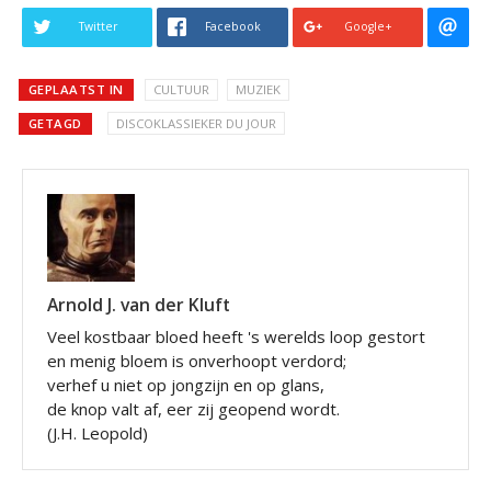
Twitter
Facebook
Google+
GEPLAATST IN
CULTUUR
MUZIEK
GETAGD
DISCOKLASSIEKER DU JOUR
Arnold J. van der Kluft
Veel kostbaar bloed heeft 's werelds loop gestort
en menig bloem is onverhoopt verdord;
verhef u niet op jongzijn en op glans,
de knop valt af, eer zij geopend wordt.
(J.H. Leopold)