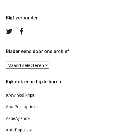
Blijf verbonden
Volg
Volg
ons
ons
op
op
Twitter
Facebook
Blader eens door ons archief
Blader
eens
door
Kijk ook eens bij de buren
ons
archief
Krewinkel krijst
Abu Pessoptimist
AktieAgenda
Anti-Populista