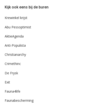
door
Kijk ook eens bij de buren
ons
archief
Krewinkel krijst
Abu Pessoptimist
AktieAgenda
Anti-Populista
Christianarchy
Crimethinc
De Frysk
Exit
Fauna4life
Faunabescherming