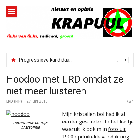
Naar
de
inhoud
springen
Progressieve kandidaat El-Sayed senaatskandidaat Michigan
Bestorming Ceuta gevolg van op sociale media verspreide hoax?
Hoodoo met LRD omdat ze
niet meer luisteren
LRD (RIP)
27 juni 2013
4
Mijn kristallen bol had ik al
eerder gevonden. In het kastje
HOODOOPOP UIT MIJN
DRESSOIRTJE
waaruit ik ook mijn
foto uit
1900
opduikelde vond ik nog