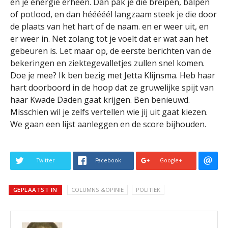
en je energie erheen. Dan pak je die breipen, balpen
of potlood, en dan hééééél langzaam steek je die door
de plaats van het hart of de naam. en er weer uit, en
er weer in. Net zolang tot je voelt dat er wat aan het
gebeuren is. Let maar op, de eerste berichten van de
bekeringen en ziektegevalletjes zullen snel komen.
Doe je mee? Ik ben bezig met Jetta Klijnsma. Heb haar
hart doorboord in de hoop dat ze gruwelijke spijt van
haar Kwade Daden gaat krijgen. Ben benieuwd.
Misschien wil je zelfs vertellen wie jij uit gaat kiezen.
We gaan een lijst aanleggen en de score bijhouden.
Twitter
Facebook
Google+
GEPLAATST IN
COLUMNS &OPINIE
POLITIEK