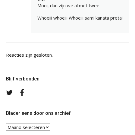
Mooi, dan zijn we al met twee
Whoeiii whoeiii Whoeiii sami kanata preta!
Reacties zijn gesloten.
Blijf verbonden
Volg
Volg
ons
ons
op
op
Twitter
Facebook
Blader eens door ons archief
Blader
eens