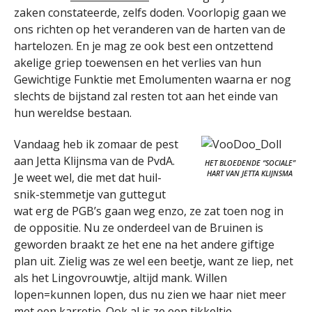
zaken constateerde, zelfs doden. Voorlopig gaan we
ons richten op het veranderen van de harten van de
hartelozen. En je mag ze ook best een ontzettend
akelige griep toewensen en het verlies van hun
Gewichtige Funktie met Emolumenten waarna er nog
slechts de bijstand zal resten tot aan het einde van
hun wereldse bestaan.
Vandaag heb ik zomaar de pest
aan Jetta Klijnsma van de PvdA.
HET BLOEDENDE “SOCIALE”
HART VAN JETTA KLIJNSMA
Je weet wel, die met dat huil-
snik-stemmetje van guttegut
wat erg de PGB’s gaan weg enzo, ze zat toen nog in
de oppositie. Nu ze onderdeel van de Bruinen is
geworden braakt ze het ene na het andere giftige
plan uit. Zielig was ze wel een beetje, want ze liep, net
als het Lingovrouwtje, altijd mank. Willen
lopen=kunnen lopen, dus nu zien we haar niet meer
met een karretje. Ook al is ze een tikkeltje