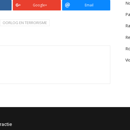
No
Google+
Email
Pa
OORLOG EN TERRORISME
Ra
Re
R
Vi
ractie