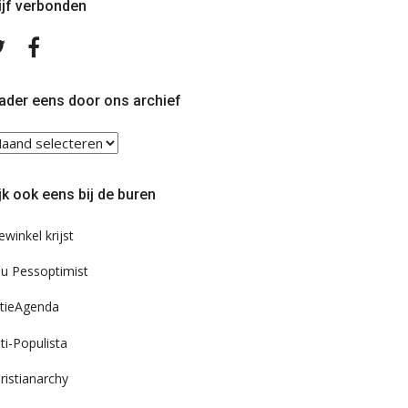
ijf verbonden
Volg
Volg
ons
ons
op
op
Twitter
Facebook
ader eens door ons archief
ader
ns
or
jk ook eens bij de buren
s
chief
ewinkel krijst
u Pessoptimist
tieAgenda
ti-Populista
ristianarchy