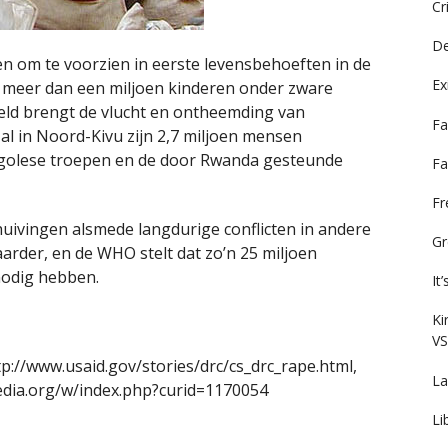
Cr
De
en om te voorzien in eerste levensbehoeften in de
Ex
 meer dan een miljoen kinderen onder zware
ld brengt de vlucht en ontheemding van
Fa
al in Noord-Kivu zijn 2,7 miljoen mensen
ngolese troepen en de door Rwanda gesteunde
Fa
F
uivingen alsmede langdurige conflicten in andere
Gr
rder, en de WHO stelt dat zo’n 25 miljoen
odig hebben.
It
Ki
VS
tp://www.usaid.gov/stories/drc/cs_drc_rape.html,
La
edia.org/w/index.php?curid=1170054
Li