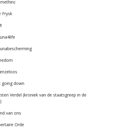
imethinc
 Frysk
it
una4life
unabescherming
reedom
enzeloos
’s going down
rsten Verdel (kroniek van de staatsgreep in de
)
nd van ons
bertaire Orde