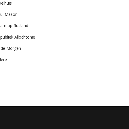
elhuis
ul Mason
am op Rusland
publiek Allochtonië
ode Morgen
dere