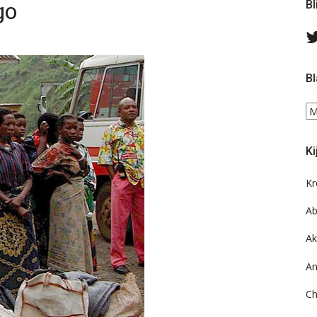
go
Bl
Bl
Bl
ee
do
Ki
on
ar
Kr
Ab
Ak
An
Ch