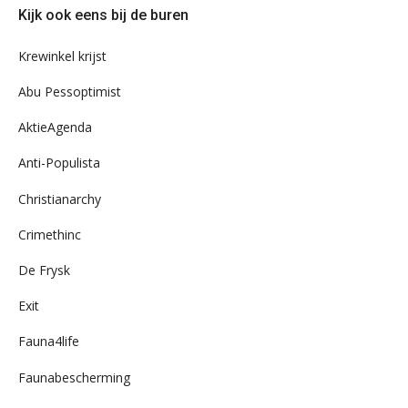
Kijk ook eens bij de buren
ons
archief
Krewinkel krijst
Abu Pessoptimist
AktieAgenda
Anti-Populista
Christianarchy
Crimethinc
De Frysk
Exit
Fauna4life
Faunabescherming