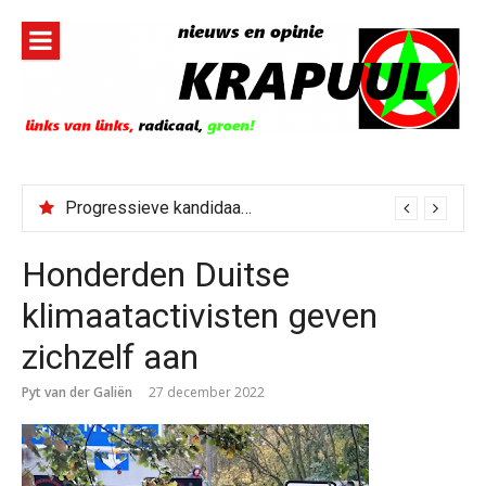
Naar
de
inhoud
springen
Progressieve kandidaat El-Sayed senaatskandidaat Michigan
Honderden Duitse
klimaatactivisten geven
zichzelf aan
Pyt van der Galiën
27 december 2022