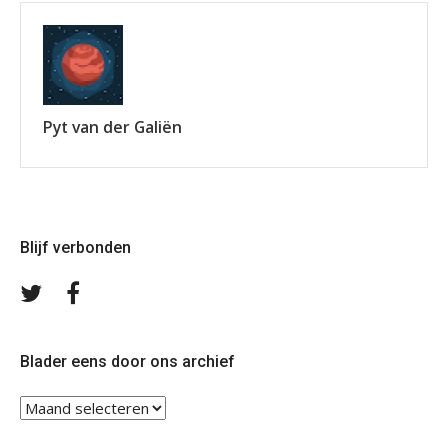
Pyt van der Galiën
Blijf verbonden
Volg
Volg
ons
ons
op
op
Twitter
Facebook
Blader eens door ons archief
Blader
eens
door