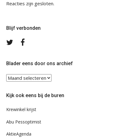
Reacties zijn gesloten.
Blijf verbonden
Volg
Volg
ons
ons
op
op
Twitter
Facebook
Blader eens door ons archief
Blader
eens
door
Kijk ook eens bij de buren
ons
archief
Krewinkel krijst
Abu Pessoptimist
AktieAgenda