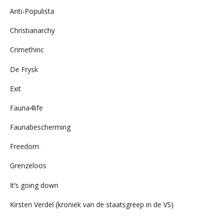
Anti-Populista
Christianarchy
Crimethinc
De Frysk
Exit
Fauna4life
Faunabescherming
Freedom
Grenzeloos
It’s going down
Kirsten Verdel (kroniek van de staatsgreep in de VS)