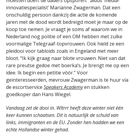
moesten doen: de daders opsporen.” aldus ‘media-
innovatiespecialist’ Marianne Zwagerman. Dat een
onschuldig persoon dankzij die actie de komende
jaren met de dood wordt bedreigd moet je maar op de
koop toe nemen. Je vraagt je soms af waarom we in
Nederland nog politie of een OM hebben met zulke
voormalige Telegraaf-topvrouwen. Ook hield ze een
pleidooi voor tabloids zoals in Engeland met meer
bloot. “Ik kijk graag naar blote vrouwen. Niet van dat
rare preutse gedoe met boerka’s. Je brengt me op een
idee. Ik begin een petitie vóór.” Voor
geïnteresseerden, mevrouw Zwagerman is te huur via
de escortservice
Speakers Academy
en stukken
goedkoper dan Hans Wiegel.
Vandaag zet de dooi in. Wltrrr heeft deze winter niet één
keer kunnen schaatsen. Dit is natuurlijk de schuld van
links, immigranten en de EU. Zonder hen hadden we een
echte Hollandse winter gehad.