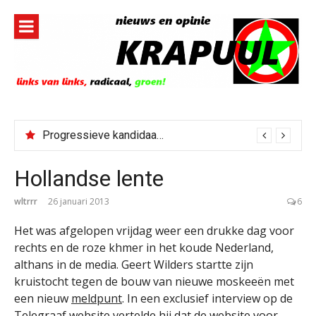
Naar
de
inhoud
springen
Progressieve kandidaat El-Sayed senaatskandidaat Michigan
Hollandse lente
wltrrr
26 januari 2013
6
Het was afgelopen vrijdag weer een drukke dag voor
rechts en de roze khmer in het koude Nederland,
althans in de media. Geert Wilders startte zijn
kruistocht tegen de bouw van nieuwe moskeeën met
een nieuw
meldpunt
. In een exclusief interview op de
Telegraaf
website vertelde hij dat de website voor