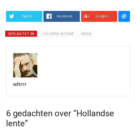
Twitter
Facebook
Google+
GEPLAATST IN
COLUMNS &OPINIE
MEDIA
wltrrr
6 gedachten over “Hollandse
lente”