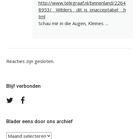
http://www.telegraaf.nl/binnenland/2264
8953/__Wilders__dit_is_onacceptabel__.h
tml
Schau mir in die Augen, Kleines …
Reacties zijn gesloten.
Blijf verbonden
Volg
Volg
ons
ons
op
op
Twitter
Facebook
Blader eens door ons archief
Blader