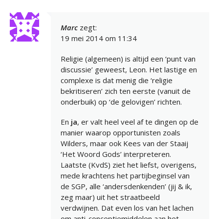
Marc
zegt:
19 mei 2014 om 11:34
Religie (algemeen) is altijd een ‘punt van
discussie’ geweest, Leon. Het lastige en
complexe is dat menig die ‘religie
bekritiseren’ zich ten eerste (vanuit de
onderbuik) op ‘de gelovigen’ richten.
En
ja
, er valt heel veel af te dingen op de
manier waarop opportunisten zoals
Wilders, maar ook Kees van der Staaij
‘Het Woord Gods’ interpreteren.
Laatste (KvdS) ziet het liefst, overigens,
mede krachtens het partijbeginsel van
de SGP, alle ‘andersdenkenden’ (jij & ik,
zeg maar) uit het straatbeeld
verdwijnen. Dat even los van het lachen
om anti-conceptiemiddelen aan het