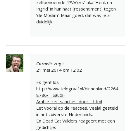
zelfbenoemde “PVV’ers” aka ‘Henk en
Ingrid’ in hun haat (ressentiment) tegen
‘de Moslim’. Maar goed, dat was je al
duidelijk.
Cornelis
zegt:
21 mei 2014 om 12:02
Es geht los:
http://www.telegraaf.nl/binnenland/2264
8786/__Saudi-
Arabie_zet_sancties_door__.html
Let vooral op de reacties, veelal gesteld
in het zuiverste Nederlands.
En Dead Cat Wilders reageert met een
gedichtje: