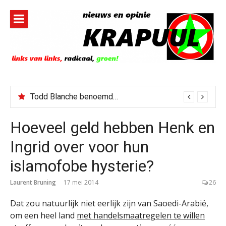
Naar
de
inhoud
springen
Todd Blanche benoemd tot Attorney General
Hoeveel geld hebben Henk en
Ingrid over voor hun
islamofobe hysterie?
Laurent Bruning
17 mei 2014
26
Dat zou natuurlijk niet eerlijk zijn van Saoedi-Arabië,
om een heel land
met handelsmaatregelen te willen