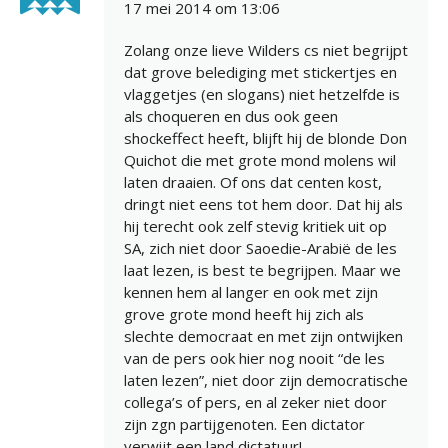
17 mei 2014 om 13:06
Zolang onze lieve Wilders cs niet begrijpt
dat grove belediging met stickertjes en
vlaggetjes (en slogans) niet hetzelfde is
als choqueren en dus ook geen
shockeffect heeft, blijft hij de blonde Don
Quichot die met grote mond molens wil
laten draaien. Of ons dat centen kost,
dringt niet eens tot hem door. Dat hij als
hij terecht ook zelf stevig kritiek uit op
SA, zich niet door Saoedie-Arabië de les
laat lezen, is best te begrijpen. Maar we
kennen hem al langer en ook met zijn
grove grote mond heeft hij zich als
slechte democraat en met zijn ontwijken
van de pers ook hier nog nooit “de les
laten lezen”, niet door zijn democratische
collega’s of pers, en al zeker niet door
zijn zgn partijgenoten. Een dictator
verwijt een land dictatuur!