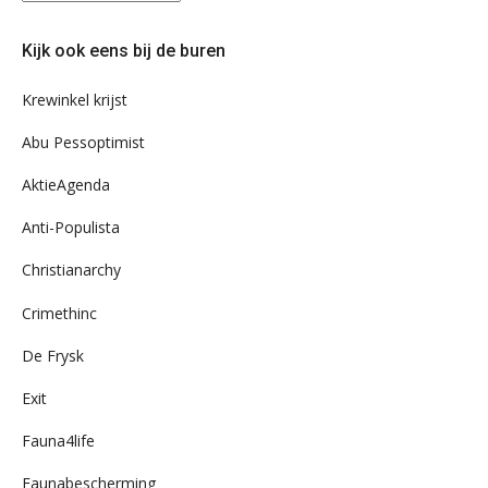
eens
door
Kijk ook eens bij de buren
ons
archief
Krewinkel krijst
Abu Pessoptimist
AktieAgenda
Anti-Populista
Christianarchy
Crimethinc
De Frysk
Exit
Fauna4life
Faunabescherming