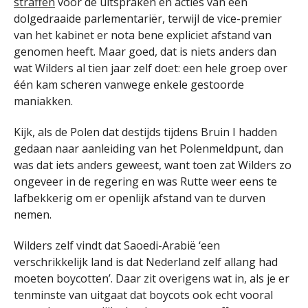
straffen
voor de uitspraken en acties van één
dolgedraaide parlementariër, terwijl de vice-premier
van het kabinet er nota bene expliciet afstand van
genomen heeft. Maar goed, dat is niets anders dan
wat Wilders al tien jaar zelf doet: een hele groep over
één kam scheren vanwege enkele gestoorde
maniakken.
Kijk, als de Polen dat destijds tijdens Bruin I hadden
gedaan naar aanleiding van het Polenmeldpunt, dan
was dat iets anders geweest, want toen zat Wilders zo
ongeveer in de regering en was Rutte weer eens te
lafbekkerig om er openlijk afstand van te durven
nemen.
Wilders zelf vindt dat Saoedi-Arabië ‘een
verschrikkelijk land is dat Nederland zelf allang had
moeten boycotten’. Daar zit overigens wat in, als je er
tenminste van uitgaat dat boycots ook echt vooral