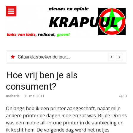
Naar
de
inhoud
springen
Gitaarklassieker du jour: Paris, Texas/Cold Was The Night, Hard Was The Ground
Soulklassieker du jour: I Wish It Would Rain
Hoe vrij ben je als
consument?
meharis
31 mei 2011
13
Onlangs heb ik een printer aangeschaft, nadat mijn
andere printer de dagen moe en zat was. Bij de Dixons
was een mooie all-in-one printer in de aanbieding en
ik kocht hem. De volgende dag werd het netjes