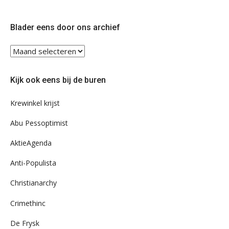
op
op
Twitter
Facebook
Blader eens door ons archief
Blader
eens
door
Kijk ook eens bij de buren
ons
archief
Krewinkel krijst
Abu Pessoptimist
AktieAgenda
Anti-Populista
Christianarchy
Crimethinc
De Frysk