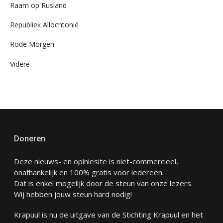
Raam op Rusland
Republiek Allochtonië
Rode Morgen
Videre
Doneren
Deze nieuws- en opiniesite is niet-commercieel,
onafhankelijk en 100% gratis voor iedereen.
Dat is enkel mogelijk door de steun van onze lezers.
Wij hebben jouw steun hard nodig!
Krapuul is nu de uitgave van de Stichting Krapuul en het