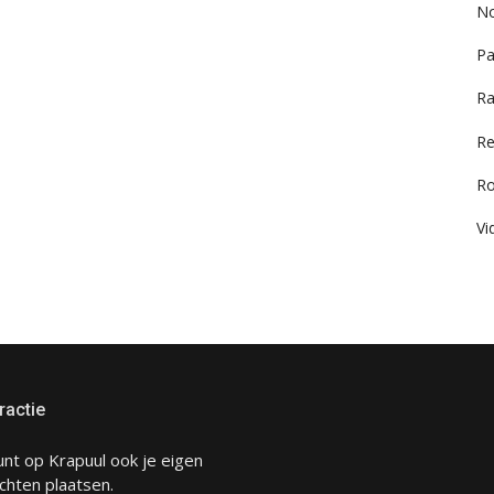
No
Pa
Ra
Re
R
Vi
ractie
unt op Krapuul ook je eigen
chten plaatsen.