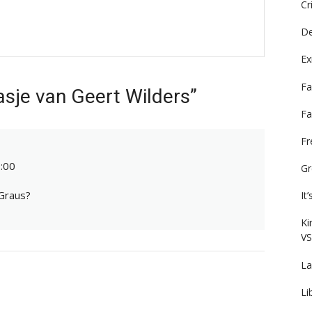
Cr
De
Ex
Fa
asje van Geert Wilders”
Fa
F
:00
Gr
 Graus?
It
Ki
VS
La
Li