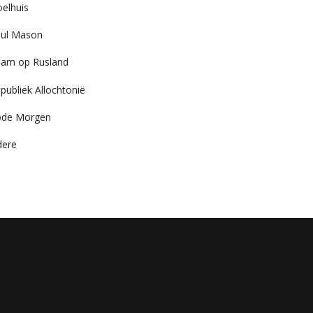
elhuis
ul Mason
am op Rusland
publiek Allochtonië
ode Morgen
dere