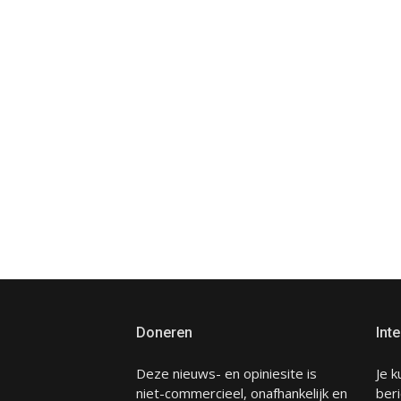
Doneren
Inte
Deze nieuws- en opiniesite is
Je k
niet-commercieel, onafhankelijk en
beri