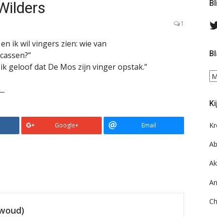
Wilders
Bl
1
en ik wil vingers zien: wie van
Bl
ucassen?”
 ik geloof dat De Mos zijn vinger opstak.”
Bl
ee
en
do
Ki
on
ar
Kr
Google+
Email
Ab
Ak
An
Ch
ewoud)