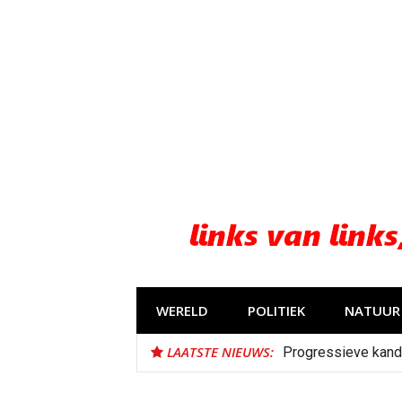
Naar
de
inhoud
springen
WERELD
POLITIEK
NATUUR 
LAATSTE NIEUWS:
Progressieve kand