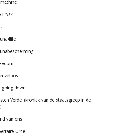
imethinc
 Frysk
it
una4life
unabescherming
reedom
enzeloos
’s going down
rsten Verdel (kroniek van de staatsgreep in de
)
nd van ons
bertaire Orde