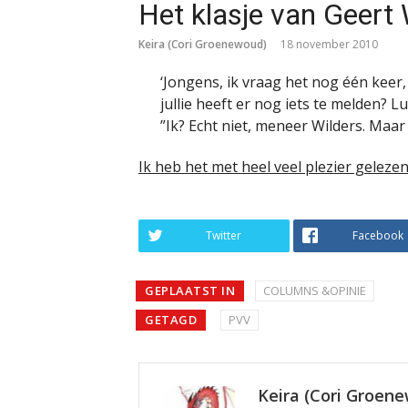
Het klasje van Geert 
Keira (Cori Groenewoud)
18 november 2010
‘Jongens, ik vraag het nog één keer, 
jullie heeft er nog iets te melden? L
”Ik? Echt niet, meneer Wilders. Maar
Ik heb het met heel veel plezier gelez
Twitter
Facebook
GEPLAATST IN
COLUMNS &OPINIE
GETAGD
PVV
Keira (Cori Groen