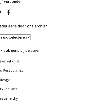
ijf verbonden
Volg
Volg
ons
ons
op
op
Twitter
Facebook
ader eens door ons archief
ader
ns
or
jk ook eens bij de buren
s
chief
ewinkel krijst
u Pessoptimist
tieAgenda
ti-Populista
ristianarchy