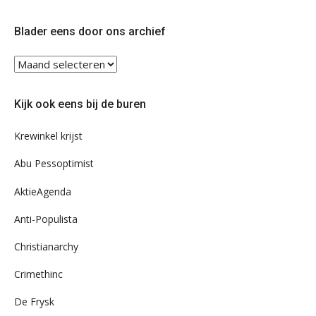
op
op
Twitter
Facebook
Blader eens door ons archief
Blader
eens
door
Kijk ook eens bij de buren
ons
archief
Krewinkel krijst
Abu Pessoptimist
AktieAgenda
Anti-Populista
Christianarchy
Crimethinc
De Frysk