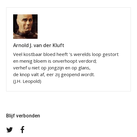
Arnold J. van der Kluft
Veel kostbaar bloed heeft 's werelds loop gestort
en menig bloem is onverhoopt verdord;
verhef u niet op jongzijn en op glans,
de knop valt af, eer zij geopend wordt.
(J.H. Leopold)
Blijf verbonden
Volg
Volg
ons
ons