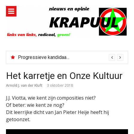
Naar
de
inhoud
springen
Progressieve kandidaat El-Sayed senaatskandidaat Michigan
Het karretje en Onze Kultuur
Arnold J. van der Kluft
3 oktober 2018
J.J. Viotta, wie kent zijn composities niet?
Of beter: wie kent ze nog?
Dit leerrijke dicht van Jan Pieter Heije heeft hij
getoonzet.