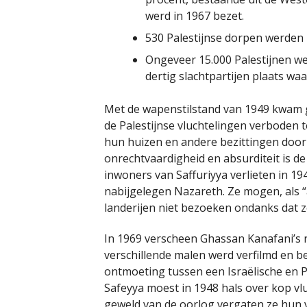
werd in 1967 bezet.
530 Palestijnse dorpen werden 
Ongeveer 15.000 Palestijnen w
dertig slachtpartijen plaats wa
Met de wapenstilstand van 1949 kwam g
de Palestijnse vluchtelingen verboden 
hun huizen en andere bezittingen doo
onrechtvaardigheid en absurditeit is d
inwoners van Saffuriyya verlieten in 1
nabijgelegen Nazareth. Ze mogen, als “
landerijen niet bezoeken ondanks dat ze
In 1969 verscheen Ghassan Kanafani’s 
verschillende malen werd verfilmd en be
ontmoeting tussen een Israëlische en Pa
Safeyya moest in 1948 hals over kop vl
geweld van de oorlog vergaten ze hun v