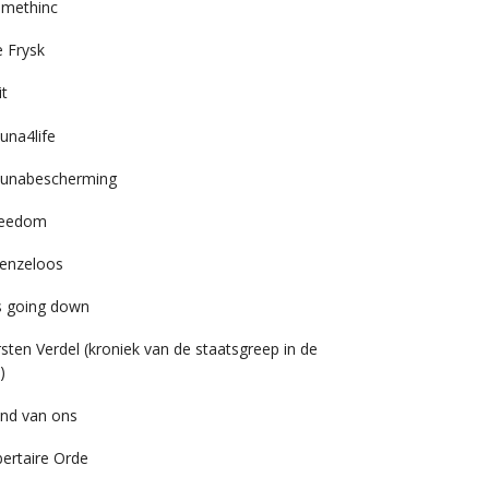
imethinc
 Frysk
it
una4life
unabescherming
reedom
enzeloos
’s going down
rsten Verdel (kroniek van de staatsgreep in de
)
nd van ons
bertaire Orde