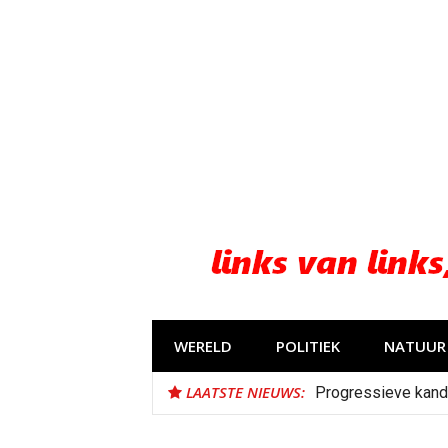
Naar
de
inhoud
springen
WERELD
POLITIEK
NATUUR 
LAATSTE NIEUWS:
Progressieve kand
Bestorming Ceuta 