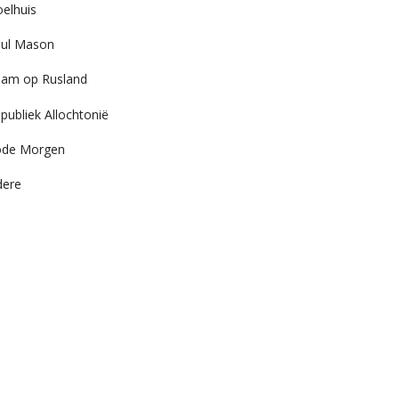
elhuis
ul Mason
am op Rusland
publiek Allochtonië
ode Morgen
dere