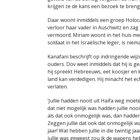
krijgen ze de kans een bezoek te bren
Daar woont inmiddels een groep Holoc
verloor haar vader in Auschwitz en zag
vermoord. Miriam woont in het huis me
soldaat in het Israëlische leger, is ni
Kanafani beschrijft op indringende wij
ouders. Dov weet inmiddels dat hij is ge
hij spreekt Hebreeuws, eet koosjer en ki
land kan verdedigen. Hij minacht het ec
verlaten.
‘Jullie hadden nooit uit Haifa weg moete
dat niet mogelijk was hadden jullie noo
als dat ook onmogelijk was, dan hadden
Zeggen jullie dat ook dat onmogelijk wa
jaar! Wat hebben jullie in die twintig ja
jullie was geweest zou ik de wapens h