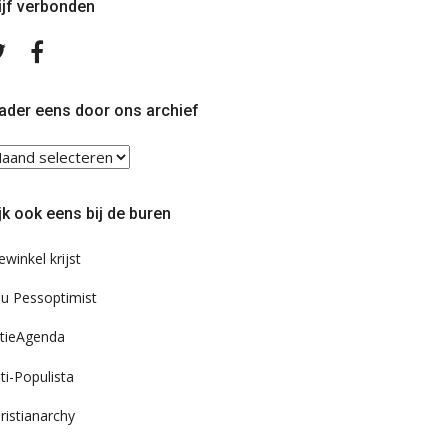
ijf verbonden
Volg
Volg
ons
ons
op
op
Twitter
Facebook
ader eens door ons archief
ader
ns
or
jk ook eens bij de buren
s
chief
ewinkel krijst
u Pessoptimist
tieAgenda
ti-Populista
ristianarchy