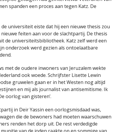
men spanden een proces aan tegen Katz. De
e universiteit eiste dat hij een nieuwe thesis zou
s nieuwe feiten aan voor de slachtpartij. De thesis
t de universiteitsbibliotheek. Katz zelf werd een
Zijn onderzoek werd gezien als ontoelaatbare
edend.
iews met de oudere inwoners van Jeruzalem wekte
ederland ook woede. Schrijfster Lisette Lewin
Joodse gruwelen gaan er in het Westen nog altijd
estijnen en mij als journalist van antisemitisme. Ik
De oorlog van gisteren’.
tpartij in Deir Yassin een oorlogsmisdaad was,
uidswagen die de bewoners had moeten waarschuwen
ers renden het dorp uit. De rest verdedigde
 munitie van de joden raakte op en sommige van