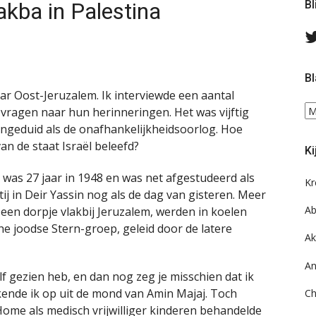
akba in Palestina
Bl
Bl
ar Oost-Jeruzalem. Ik interviewde een aantal
Bl
vragen naar hun herinneringen. Het was vijftig
ee
aangeduid als de onafhankelijkheidsoorlog. Hoe
do
an de staat Israël beleefd?
Ki
on
ar
 was 27 jaar in 1948 en was net afgestudeerd als
Kr
tij in Deir Yassin nog als de dag van gisteren. Meer
Ab
een dorpje vlakbij Jeruzalem, werden in koelen
e joodse Stern-groep, geleid door de latere
Ak
An
elf gezien heb, en dan nog zeg je misschien dat ik
tekende ik op uit de mond van Amin Majaj. Toch
Ch
y Home als medisch vrijwilliger kinderen behandelde