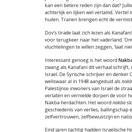
kan een betere reden zijn dan dat? Jullie
achterlijk en lijken wel verlamd.. Vertel
huilen. Tranen brengen echt de vermiste
Dov’s tirade laat zich lezen als Kanafani
voor terugkeer naar het vaderland. ‘Ontwa
vluchtelingen te willen zeggen, ‘laat n
Interessant genoeg is het woord
Nakb
zwang als Kanafani dit verhaal schrijft,
Israël. De Syrische schrijver en denker
weliswaar al in 1948 aangeduid als
nak
Palestijnse inwoners van Israël de stra
verlaten en vernielde dorpen de voor h
Nakba herdachten. Het woord
nakba
sl
geschiedenis van verlies, ballingscha
zelfvertrouwen, zelfbewustzijn en natio
Eind jaren tachtig hadden Israëlische hi