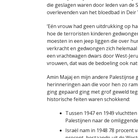
die geslagen waren door leden van de St
overlevenden van het bloedbad in Deir 
‘Eén vrouw had geen uitdrukking op haa
hoe de terroristen kinderen gedwongen
moesten in een jeep liggen die over h
verkracht en gedwongen zich helemaal
een vrachtwagen dwars door West-Jeru
vrouwen, dat was de bedoeling ook natuu
Amin Majaj en mijn andere Palestijnse 
herinneringen aan die voor hen zo ramp
ging gepaard ging met grof geweld teg
historische feiten waren schokkend:
Tussen 1947 en 1949 vluchtten 
Palestijnen naar de omliggende
Israël nam in 1948 78 procent v
procent, bestaande uit de West