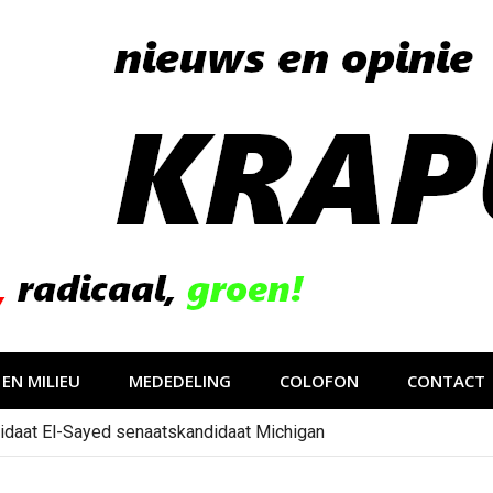
EN MILIEU
MEDEDELING
COLOFON
CONTACT
idaat El-Sayed senaatskandidaat Michigan
gevolg van op sociale media verspreide hoax?