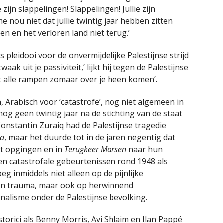
 zijn slappelingen! Slappelingen! Jullie zijn
 me nou niet dat jullie twintig jaar hebben zitten
n en het verloren land niet terug.’
’s pleidooi voor de onvermijdelijke Palestijnse strijd
ak uit je passiviteit,’ lijkt hij tegen de Palestijnse
iet alle rampen zomaar over je heen komen’.
a
, Arabisch voor ‘catastrofe’, nog niet algemeen in
 nog geen twintig jaar na de stichting van de staat
 Constantin Zuraiq had de Palestijnse tragedie
ba
, maar het duurde tot in de jaren negentig dat
at opgingen en in
Terugkeer Marsen
naar hun
en catastrofale gebeurtenissen rond 1948 als
oeg inmiddels niet alleen op de pijnlijke
p en trauma, maar ook op herwinnend
nalisme onder de Palestijnse bevolking.
storici als Benny Morris, Avi Shlaim en Ilan Pappé