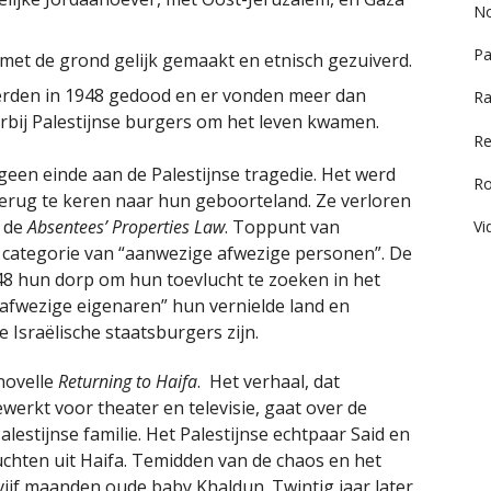
No
Pa
met de grond gelijk gemaakt en etnisch gezuiverd.
erden in 1948 gedood en er vonden meer dan
Ra
arbij Palestijnse burgers om het leven kwamen.
Re
een einde aan de Palestijnse tragedie. Het werd
R
terug te keren naar hun geboorteland. Ze verloren
r de
Absentees’ Properties Law
. Toppunt van
Vi
e categorie van “aanwezige afwezige personen”. De
948 hun dorp om hun toevlucht te zoeken in het
afwezige eigenaren” hun vernielde land en
 Israëlische staatsburgers zijn.
novelle
Returning to Haifa
. Het verhaal, dat
werkt voor theater en televisie, gaat over de
lestijnse familie. Het Palestijnse echtpaar Said en
uchten uit Haifa. Temidden van de chaos en het
ijf maanden oude baby Khaldun. Twintig jaar later