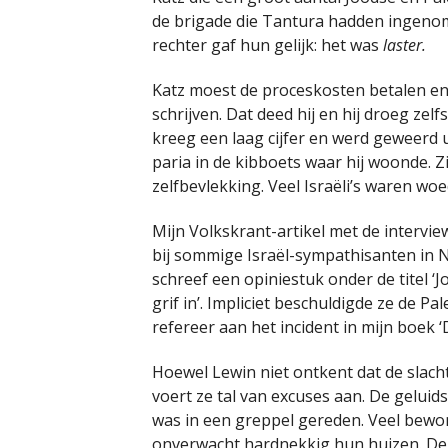
de brigade die Tantura hadden ingeno
rechter gaf hun gelijk: het was
laster.
Katz moest de proceskosten betalen en d
schrijven. Dat deed hij en hij droeg zelf
kreeg een laag cijfer en werd geweerd ui
paria in de kibboets waar hij woonde. 
zelfbevlekking. Veel Israëli’s waren wo
Mijn Volkskrant-artikel met de interv
bij sommige Israël-sympathisanten in N
schreef een opiniestuk onder de titel ‘
grif in’. Impliciet beschuldigde ze de Pal
refereer aan het incident in mijn boek ‘
Hoewel Lewin niet ontkent dat de slach
voert ze tal van excuses aan. De gel
was in een greppel gereden. Veel bewon
onverwacht hardnekkig hun huizen. De