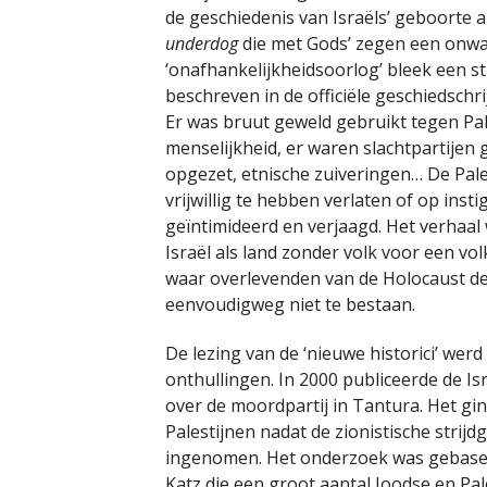
de geschiedenis van Israëls’ geboorte al
underdog
die met Gods’ zegen een onwaa
‘onafhankelijkheidsoorlog’ bleek een s
beschreven in de officiële geschiedschr
Er was bruut geweld gebruikt tegen Pa
menselijkheid, er waren slachtpartijen 
opgezet, etnische zuiveringen… De Pale
vrijwillig te hebben verlaten of op insti
geïntimideerd en verjaagd. Het verhaa
Israël als land zonder volk voor een vo
waar overlevenden van de Holocaust de 
eenvoudigweg niet te bestaan.
De lezing van de ‘nieuwe historici’ wer
onthullingen. In 2000 publiceerde de Is
over de moordpartij in Tantura. Het 
Palestijnen nadat de zionistische stri
ingenomen. Het onderzoek was gebase
Katz die een groot aantal Joodse en Pa