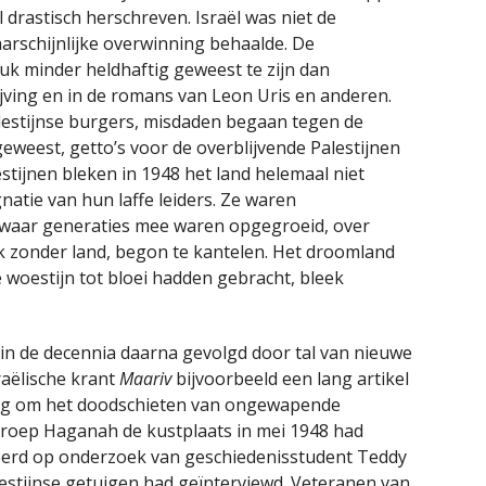
 drastisch herschreven. Israël was niet de
rschijnlijke overwinning behaalde. De
tuk minder heldhaftig geweest te zijn dan
ijving en in de romans van Leon Uris en anderen.
lestijnse burgers, misdaden begaan tegen de
geweest, getto’s voor de overblijvende Palestijnen
stijnen bleken in 1948 het land helemaal niet
gnatie van hun laffe leiders. Ze waren
l waar generaties mee waren opgegroeid, over
lk zonder land, begon te kantelen. Het droomland
woestijn tot bloei hadden gebracht, bleek
d in de decennia daarna gevolgd door tal van nieuwe
raëlische krant
Maariv
bijvoorbeeld een lang artikel
ging om het doodschieten van ongewapende
jdgroep Haganah de kustplaats in mei 1948 had
erd op onderzoek van geschiedenisstudent Teddy
lestijnse getuigen had geïnterviewd. Veteranen van