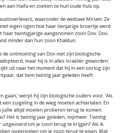
gen aan Haifa en zoeken ze hun oude huis op.
austoverlevers, waaronder de weduwe Miriam. Ze
 met eigen ogen hoe haar tienjarige broertje werd
t haar twintigjarige aangenomen zoon Dov. Dov,
emand minder dan hun zoon Khaldun.
ze de ontmoeting van Dov met zijn biologische
adopteerd, maar hij is in alles Israëliër geworden:
jkt uit naar het moment dat hij in een oorlog zijn
htpaar, dat hem twintig jaar geleden heeft
n gaan,’ werpt hij zijn biologische ouders voor. ‘Als
it een zuigeling in de wieg moeten achterlaten. En
 jullie altijd moeten proberen terug te komen.
s? Het is twintig jaar geleden, mijnheer. Twintig
ar uitgevoerd om je zoon terug te krijgen? Als ik
ebben opgenomen om je zoon terug te eisen. Wat