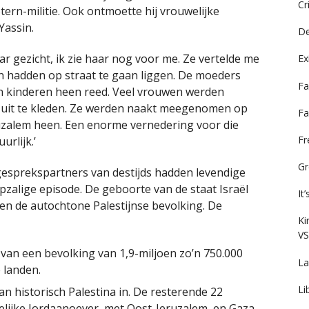
Cr
ern-militie. Ook ontmoette hij vrouwelijke
Yassin.
De
r gezicht, ik zie haar nog voor me. Ze vertelde me
Ex
 hadden op straat te gaan liggen. De moeders
Fa
un kinderen heen reed. Veel vrouwen werden
 uit te kleden. Ze werden naakt meegenomen op
Fa
zalem heen. Een enorme vernedering voor die
F
rlijk.’
Gr
gesprekspartners van destijds hadden levendige
zalige episode. De geboorte van de staat Israël
It
en de autochtone Palestijnse bevolking. De
Ki
VS
van een bevolking van 1,9-miljoen zo’n 750.000
La
 landen.
Li
an historisch Palestina in. De resterende 22
elijke Jordaanoever, met Oost-Jeruzalem, en Gaza