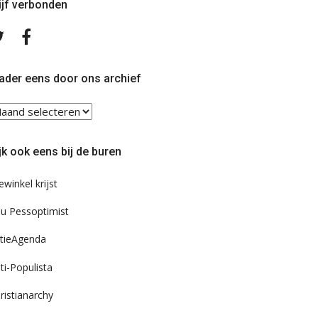
ijf verbonden
Volg
Volg
ons
ons
op
op
Twitter
Facebook
ader eens door ons archief
ader
ns
or
jk ook eens bij de buren
s
chief
ewinkel krijst
u Pessoptimist
tieAgenda
ti-Populista
ristianarchy