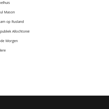
elhuis
ul Mason
am op Rusland
publiek Allochtonië
ode Morgen
dere