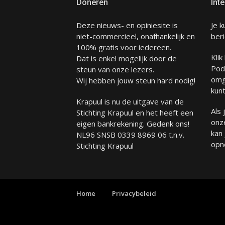
Doneren
Inte
Deze nieuws- en opiniesite is
Je k
niet-commercieel, onafhankelijk en
beri
100% gratis voor iedereen.
Klik
Dat is enkel mogelijk door de
Pod
steun van onze lezers.
omg
Wij hebben jouw steun hard nodig!
kunt
Krapuul is nu de uitgave van de
Als
Stichting Krapuul en het heeft een
onze
eigen bankrekening. Gedenk ons!
kan
NL96 SNSB 0339 8969 06 t.n.v.
opn
Stichting Krapuul
Home
Privacybeleid