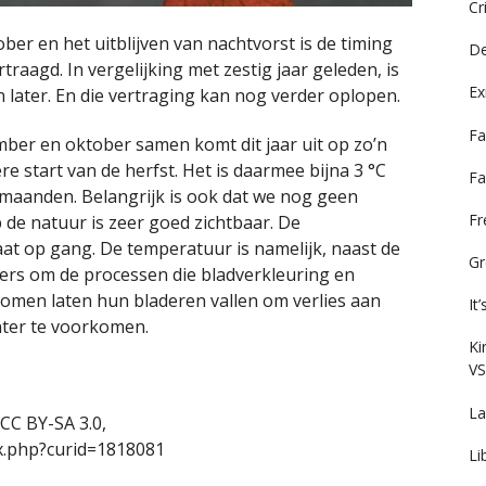
Cr
r en het uitblijven van nachtvorst is de timing
De
traagd. In vergelijking met zestig jaar geleden, is
Ex
 later. En die vertraging kan nog verder oplopen.
Fa
er en oktober samen komt dit jaar uit op zo’n
e start van de herfst. Het is daarmee bijna 3 °C
Fa
e maanden. Belangrijk is ook dat we nog geen
F
 de natuur is zeer goed zichtbaar. De
aat op gang. De temperatuur is namelijk, naast de
Gr
gers om de processen die bladverkleuring en
fbomen laten hun bladeren vallen om verlies aan
It
nter te voorkomen.
Ki
VS
La
 CC BY-SA 3.0,
x.php?curid=1818081
Li