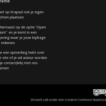
ractie
unt op Krapuul ook je eigen
chten plaatsen.
 hiernaast op de optie “Open
ium” en je komt in een
eving waar je jouw bijdrage
 indienen.
 je een opmerking hebt over
 site of je wil auteur worden
 je
contact
(link) met ons
emen
Dit werk valt onder een
Creative Commons Naamsverme