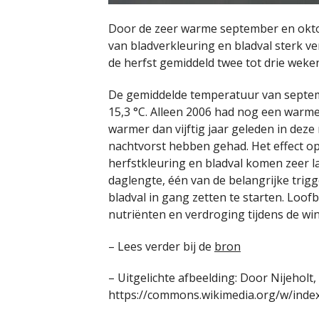
Door de zeer warme september en oktobe
van bladverkleuring en bladval sterk ver
de herfst gemiddeld twee tot drie weken
De gemiddelde temperatuur van septemb
15,3 °C. Alleen 2006 had nog een warmer
warmer dan vijftig jaar geleden in dez
nachtvorst hebben gehad. Het effect op
herfstkleuring en bladval komen zeer l
daglengte, één van de belangrijke trig
bladval in gang zetten te starten. Loo
nutriënten en verdroging tijdens de wi
– Lees verder bij de
bron
– Uitgelichte afbeelding: Door Nijeholt,
https://commons.wikimedia.org/w/inde