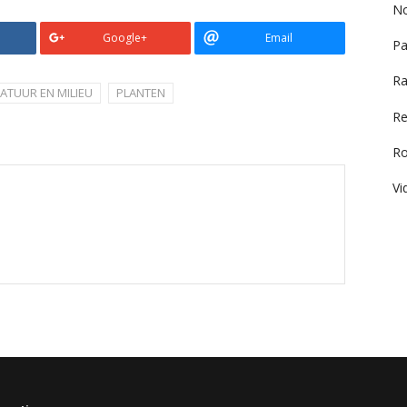
No
Google+
Email
Pa
Ra
ATUUR EN MILIEU
PLANTEN
Re
R
Vi