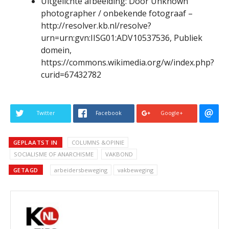
Uitgelichte afbeelding: Door Unknown
photographer / onbekende fotograaf –
http://resolver.kb.nl/resolve?
urn=urn:gvn:IISG01:ADV10537536, Publiek
domein,
https://commons.wikimedia.org/w/index.php?
curid=67432782
Twitter
Facebook
Google+
GEPLAATST IN
COLUMNS &OPINIE
SOCIALISME OF ANARCHISME
VAKBOND
GETAGD
arbeidersbeweging
vakbeweging