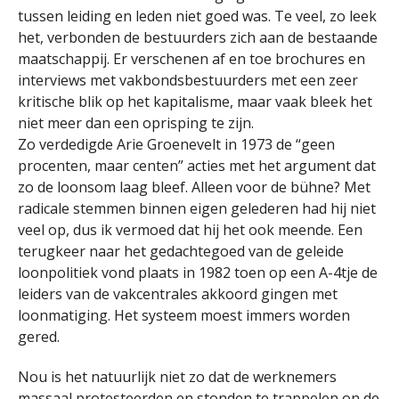
tussen leiding en leden niet goed was. Te veel, zo leek
het, verbonden de bestuurders zich aan de bestaande
maatschappij. Er verschenen af en toe brochures en
interviews met vakbondsbestuurders met een zeer
kritische blik op het kapitalisme, maar vaak bleek het
niet meer dan een oprisping te zijn.
Zo verdedigde Arie Groenevelt in 1973 de “geen
procenten, maar centen” acties met het argument dat
zo de loonsom laag bleef. Alleen voor de bühne? Met
radicale stemmen binnen eigen gelederen had hij niet
veel op, dus ik vermoed dat hij het ook meende. Een
terugkeer naar het gedachtegoed van de geleide
loonpolitiek vond plaats in 1982 toen op een A-4tje de
leiders van de vakcentrales akkoord gingen met
loonmatiging. Het systeem moest immers worden
gered.
Nou is het natuurlijk niet zo dat de werknemers
massaal protesteerden en stonden te trappelen on de