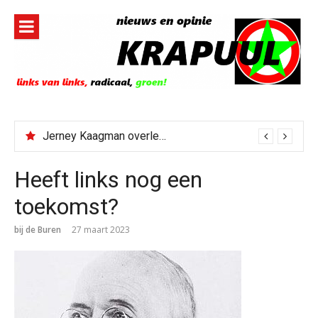
Naar
de
inhoud
springen
Jerney Kaagman overleden
Heeft links nog een
toekomst?
bij de Buren
27 maart 2023