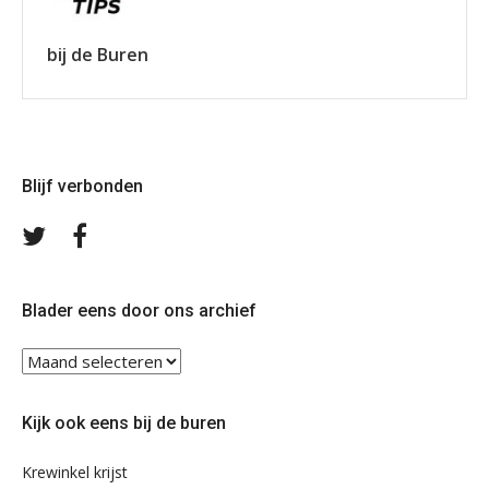
bij de Buren
Blijf verbonden
Volg
Volg
ons
ons
op
op
Twitter
Facebook
Blader eens door ons archief
Blader
eens
door
Kijk ook eens bij de buren
ons
archief
Krewinkel krijst