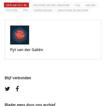
GEPLAATST IN
FASCISME EN (NEO-)NAZISME
FVD
NIEUWS
POLITIEK
PVV
VERKIEZINGEN
XENOFOBIE EN RACISME
Pyt van der Galiën
Blijf verbonden
Volg
Volg
ons
ons
op
op
Twitter
Facebook
Blader eens door ons archief