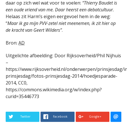
daar op zich wel wat voor te voelen:
“Thierry Baudet is
een oude vriend van me. Daar heerst een debatcultuur.
Helaas zit Harm’s eigen eergevoel hem in de weg:
“
Maar ik ga mijn PVV-zetel niet meenemen, ik zit hier op
de kracht van Geert Wilders”
.
Bron:
AD
Uitgelichte afbeelding: Door Rijksoverheid/Phil Nijhuis
–
https://www.rijksoverheid.nl/onderwerpen/prinsjesdag/i
prinsjesdag/fotos-prinsjesdag-2014/hoedjesparade-
2014, CC0,
https://commons.wikimedia.org/w/index.php?
curid=35446773
Twitter
Facebook
Google+