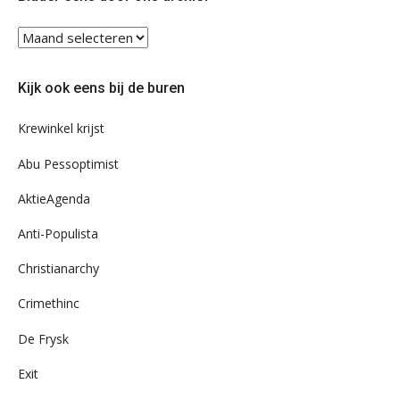
Blader
eens
door
Kijk ook eens bij de buren
ons
archief
Krewinkel krijst
Abu Pessoptimist
AktieAgenda
Anti-Populista
Christianarchy
Crimethinc
De Frysk
Exit