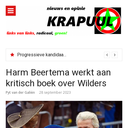
Naar
de
inhoud
springen
Progressieve kandidaat El-Sayed senaatskandidaat Michigan
Harm Beertema werkt aan
kritisch boek over Wilders
Pyt van der Galiën
28 september 2023