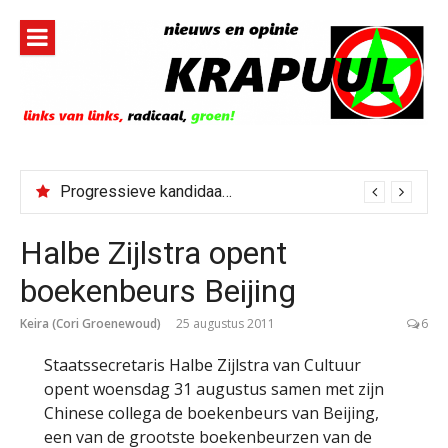
Naar
de
inhoud
springen
Progressieve kandidaat El-Sayed senaatskandidaat Michigan
Halbe Zijlstra opent
boekenbeurs Beijing
Keira (Cori Groenewoud)
25 augustus 2011
6
Staatssecretaris Halbe Zijlstra van Cultuur
opent woensdag 31 augustus samen met zijn
Chinese collega de boekenbeurs van Beijing,
een van de grootste boekenbeurzen van de