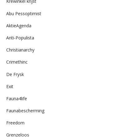
Krewinkel krijst
Abu Pessoptimist
AktieAgenda
Anti-Populista
Christianarchy
Crimethinc
De Frysk
Exit
Fauna4life
Faunabescherming
Freedom
Grenzeloos