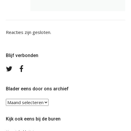
Reacties zijn gesloten.
Blijf verbonden
Volg
Volg
ons
ons
op
op
Twitter
Facebook
Blader eens door ons archief
Blader
eens
door
Kijk ook eens bij de buren
ons
archief