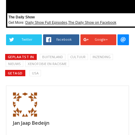
The Daily Show
Get More:
Daily Show Full Episodes
,
The Daily Show on Facebook
Twitter
Facebook
Google+
GEPLAATST IN
BUITENLAND
CULTUUR
INZENDING
NIEUWS
XENOFOBIE EN RACISME
GETAGD
USA
Jan Jaap Bedeijn