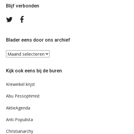
Blijf verbonden
Volg
Volg
ons
ons
op
op
Twitter
Facebook
Blader eens door ons archief
Blader
eens
door
Kijk ook eens bij de buren
ons
archief
Krewinkel krijst
Abu Pessoptimist
AktieAgenda
Anti-Populista
Christianarchy