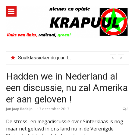
Naar
de
inhoud
springen
Soulklassieker du jour: I Wish It Would Rain
Hadden we in Nederland al
een discussie, nu zal Amerika
er aan geloven !
Jan Jaap Bedeijn
13 december 2013
1
De stress- en megadiscussie over Sinterklaas is nog
maar net geluwd in ons land nu in de Verenigde