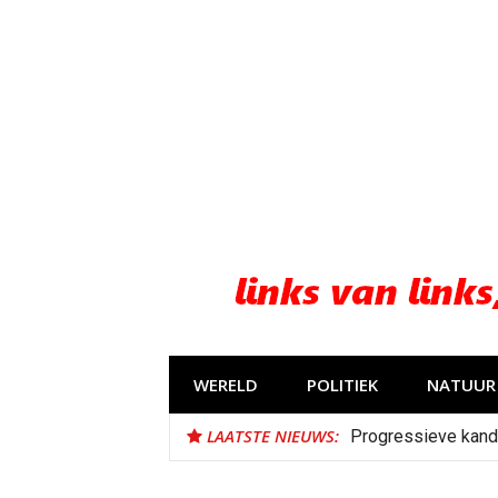
Naar
de
inhoud
springen
WERELD
POLITIEK
NATUUR 
LAATSTE NIEUWS:
Progressieve kand