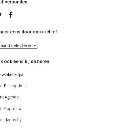
ijf verbonden
Volg
Volg
ons
ons
op
op
Twitter
Facebook
ader eens door ons archief
ader
ns
or
jk ook eens bij de buren
s
chief
ewinkel krijst
u Pessoptimist
tieAgenda
ti-Populista
ristianarchy