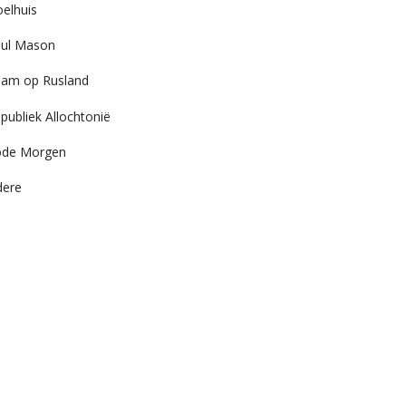
elhuis
ul Mason
am op Rusland
publiek Allochtonië
ode Morgen
dere