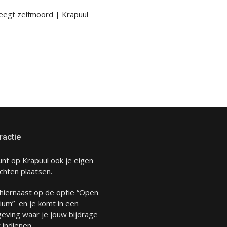
egt zelfmoord | Krapuul
ractie
unt op Krapuul ook je eigen
chten plaatsen.
 hiernaast op de optie “Open
ium” en je komt in een
eving waar je jouw bijdrage
 indienen.