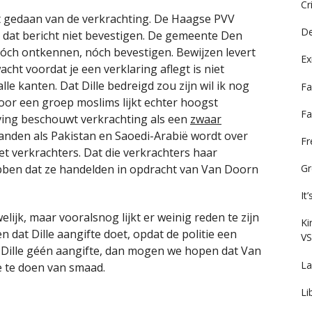
Cr
eft gedaan van de verkrachting. De Haagse PVV
De
l dat bericht niet bevestigen. De gemeente Den
 nóch ontkennen, nóch bevestigen. Bewijzen levert
Ex
acht voordat je een verklaring aflegt is niet
lle kanten. Dat Dille bedreigd zou zijn wil ik nog
Fa
door een groep moslims lijkt echter hoogst
Fa
eving beschouwt verkrachting als een
zwaar
 landen als Pakistan en Saoedi-Arabië wordt over
F
 verkrachters. Dat die verkrachters haar
Gr
bben dat ze handelden in opdracht van Van Doorn
It
welijk, maar vooralsnog lijkt er weinig reden te zijn
Ki
en dat Dille aangifte doet, opdat de politie een
VS
t Dille géén aangifte, dan mogen we hopen dat Van
La
e te doen van smaad.
Li