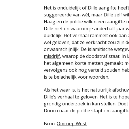
Het is onduidelijk of Dille aangifte he
suggereerde van wél, maar Dille zelf wi
Haag en de politie willen een aangifte
Dille niet en waarom je anderhalf jaar w
duidelijk. Het verhaal rammelt ook aan a
wel geloven, dat ze verkracht zou zijn 
onwaarschijnlijk. De islamitische wetg
misdrijf
, waarop de doodstraf staat. In
het algemeen korte metten gemaakt met
vervolgens ook nog verteld zouden he
is te belachelijk voor woorden.
Als het waar is, is het natuurlijk afschu
Dille’s verhaal te geloven. Het is te hop
grondig onderzoek in kan stellen. Doe
Doorn naar de politie stapt om aangift
Bron:
Omroep West