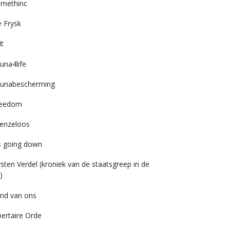
imethinc
 Frysk
it
una4life
unabescherming
reedom
enzeloos
’s going down
rsten Verdel (kroniek van de staatsgreep in de
)
nd van ons
bertaire Orde