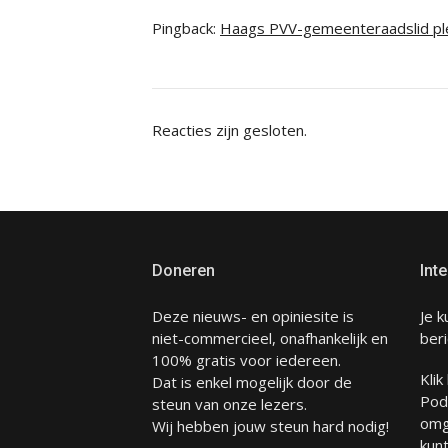
Pingback:
Haags PVV-gemeenteraadslid ple
Reacties zijn gesloten.
Doneren
Inte
Deze nieuws- en opiniesite is
Je k
niet-commercieel, onafhankelijk en
beri
100% gratis voor iedereen.
Klik
Dat is enkel mogelijk door de
Pod
steun van onze lezers.
omg
Wij hebben jouw steun hard nodig!
kunt