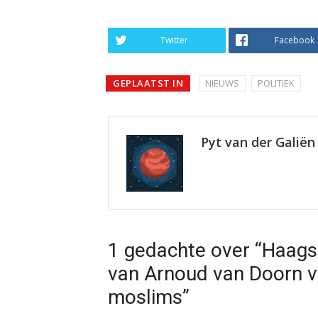
Twitter
Facebook
GEPLAATST IN
NIEUWS
POLITIEK
Pyt van der Galiën
1 gedachte over “Haags 
van Arnoud van Doorn ve
moslims”