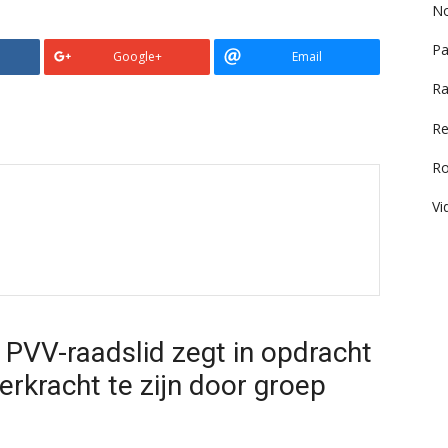
No
Pa
Google+
Email
Ra
Re
R
Vi
PVV-raadslid zegt in opdracht
rkracht te zijn door groep