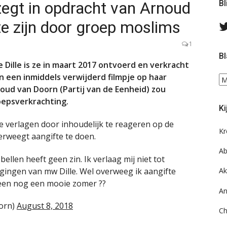
egt in opdracht van Arnoud
Bl
te zijn door groep moslims
1
Bl
 Dille is ze in maart 2017 ontvoerd en verkracht
n een inmiddels verwijderd filmpje op haar
Bl
oud van Doorn (Partij van de Eenheid) zou
ee
do
epsverkrachting.
Ki
on
ar
te verlagen door inhoudelijk te reageren op de
Kr
verweegt aangifte te doen.
Ab
ellen heeft geen zin. Ik verlaag mij niet tot
jgingen van mw Dille. Wel overweeg ik aangifte
Ak
reen nog een mooie zomer ??
An
orn)
August 8, 2018
Ch