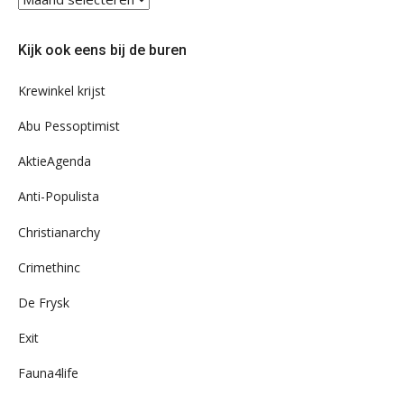
eens
door
Kijk ook eens bij de buren
ons
archief
Krewinkel krijst
Abu Pessoptimist
AktieAgenda
Anti-Populista
Christianarchy
Crimethinc
De Frysk
Exit
Fauna4life