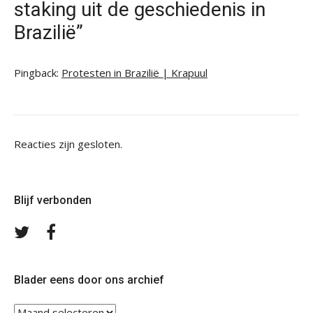
staking uit de geschiedenis in
Brazilië”
Pingback:
Protesten in Brazilië | Krapuul
Reacties zijn gesloten.
Blijf verbonden
Volg
Volg
ons
ons
op
op
Twitter
Facebook
Blader eens door ons archief
Blader