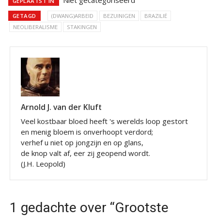
Niet gecategoriseerd
GEPLAATST IN
GETAGD
(DWANG)ARBEID
BEZUINIGEN
BRAZILIË
NEOLIBERALISME
STAKINGEN
Arnold J. van der Kluft
Veel kostbaar bloed heeft 's werelds loop gestort
en menig bloem is onverhoopt verdord;
verhef u niet op jongzijn en op glans,
de knop valt af, eer zij geopend wordt.
(J.H. Leopold)
1 gedachte over “Grootste