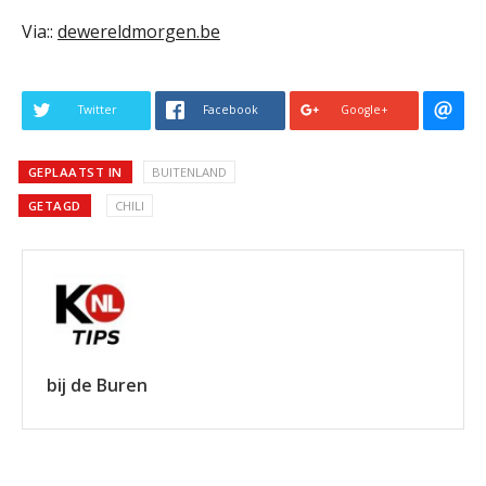
Via::
dewereldmorgen.be
Twitter
Facebook
Google+
GEPLAATST IN
BUITENLAND
GETAGD
CHILI
bij de Buren