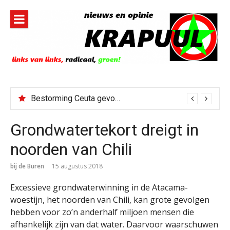
Naar
de
inhoud
springen
Bestorming Ceuta gevolg van op sociale media verspreide hoax?
Grondwatertekort dreigt in
noorden van Chili
bij de Buren
15 augustus 2018
Excessieve grondwaterwinning in de Atacama-
woestijn, het noorden van Chili, kan grote gevolgen
hebben voor zo’n anderhalf miljoen mensen die
afhankelijk zijn van dat water. Daarvoor waarschuwen