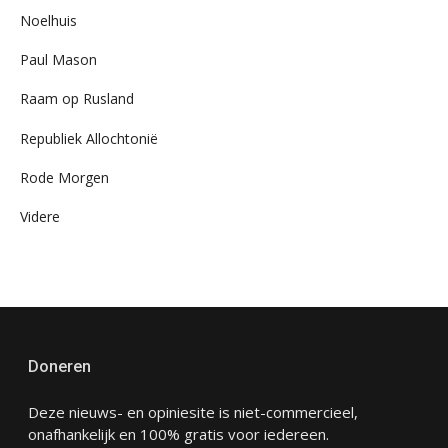
Noelhuis
Paul Mason
Raam op Rusland
Republiek Allochtonië
Rode Morgen
Videre
Doneren
Deze nieuws- en opiniesite is niet-commercieel,
onafhankelijk en 100% gratis voor iedereen.