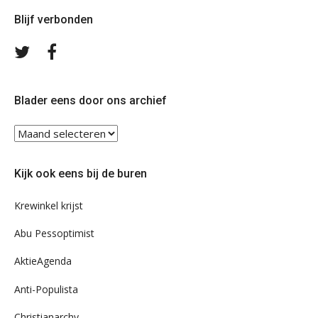
Blijf verbonden
Volg
Volg
ons
ons
op
op
Twitter
Facebook
Blader eens door ons archief
Blader
eens
door
Kijk ook eens bij de buren
ons
archief
Krewinkel krijst
Abu Pessoptimist
AktieAgenda
Anti-Populista
Christianarchy