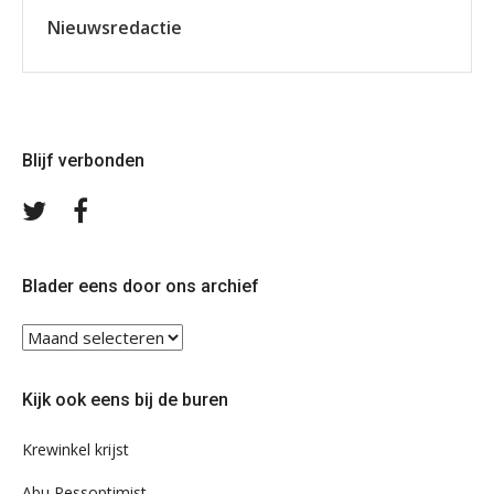
Nieuwsredactie
Blijf verbonden
Volg
Volg
ons
ons
op
op
Twitter
Facebook
Blader eens door ons archief
Blader
eens
door
Kijk ook eens bij de buren
ons
archief
Krewinkel krijst
Abu Pessoptimist