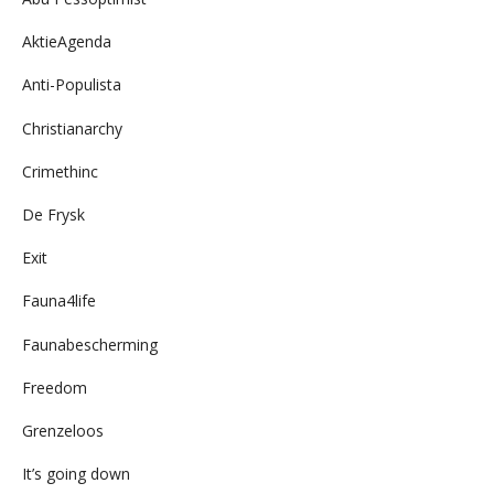
AktieAgenda
Anti-Populista
Christianarchy
Crimethinc
De Frysk
Exit
Fauna4life
Faunabescherming
Freedom
Grenzeloos
It’s going down