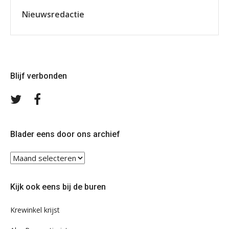
Nieuwsredactie
Blijf verbonden
Volg
Volg
ons
ons
op
op
Twitter
Facebook
Blader eens door ons archief
Blader
eens
door
Kijk ook eens bij de buren
ons
archief
Krewinkel krijst