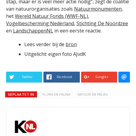
stap, maar er is veel meer actie nodig”, zegt de coalitie
van natuurorganisaties zoals
Natuurmonumenten
,
het
Wereld Natuur Fonds (WWF-NL)
,
Vogelbescherming Nederland
,
Stichting De Noordzee
en
LandschappenNL
in een eerste reactie.
Lees verder bij de
bron
Uitgelicht: eigen foto AJvdK
Twitter
Facebook
Google+
GEPLAATST IN
FLORA EN FAUNA
NATUUR EN MILIEU