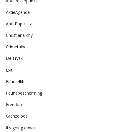
Abu Pessoptimist
AktieAgenda
Anti-Populista
Christianarchy
Crimethinc
De Frysk
Exit
Fauna4life
Faunabescherming
Freedom
Grenzeloos
It’s going down