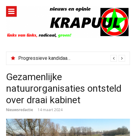
Naar
de
inhoud
springen
Progressieve kandidaat El-Sayed senaatskandidaat Michigan
Gezamenlijke
natuurorganisaties ontsteld
over draai kabinet
Nieuwsredactie
14 maart 2024