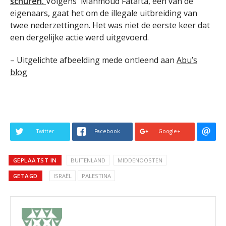
schuren.
Volgens Mahmoud Fatafta, één van de
eigenaars, gaat het om de illegale uitbreiding van
twee nederzettingen. Het was niet de eerste keer dat
een dergelijke actie werd uitgevoerd.
– Uitgelichte afbeelding mede ontleend aan
Abu’s
blog
Twitter
Facebook
Google+
GEPLAATST IN
BUITENLAND
MIDDENOOSTEN
GETAGD
ISRAËL
PALESTINA