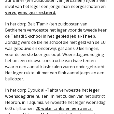
Sur Baher (ten zuidoosten van Jeruzalem) tijdens een
inval van het leger een jonge man neergeschoten en
vervolgens gearresteerd.
In het dorp Beit T’amir (ten zuidoosten van
Bethlehem verwoestte het leger voor de tweede keer
de
Tahadi 5-school in het gebied Jeb al-Theeb.
Zondag werd de kleine school die met geld van de EU
was gebouwd en onderwijs gaf aan 60 leerlingen,
voor de eerste keer gesloopt. Woensdagavond ging
het om een nieuwe constructie van twee tenten
waarin een aantal klaslokalen waren ondergebracht.
Het leger rukte uit met een flink aantal jeeps en een
bulldozer.
In het dorp Dyouk al -Tahta verwoestte het
leger
woensdag drie huizen.
In het zuiden van het district
Hebron, in Taqumia, verwoestte het leger woensdag
600 olijfbomen,
20 watertanks en een aantal