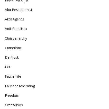
Krewinkel krijst
Abu Pessoptimist
AktieAgenda
Anti-Populista
Christianarchy
Crimethinc
De Frysk
Exit
Fauna4life
Faunabescherming
Freedom
Grenzeloos