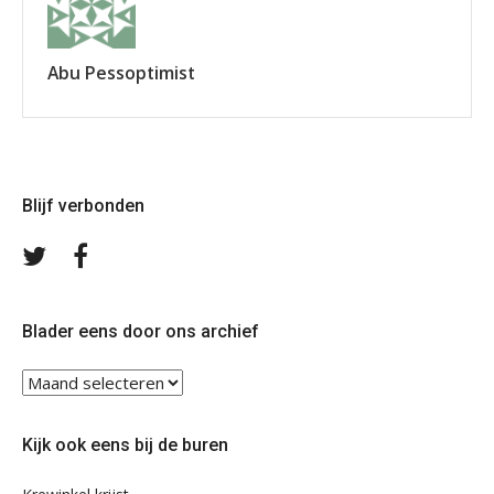
Abu Pessoptimist
Blijf verbonden
Volg
Volg
ons
ons
op
op
Twitter
Facebook
Blader eens door ons archief
Blader
eens
door
Kijk ook eens bij de buren
ons
archief