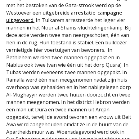
met het bestoken van de Gaza-strook werd op de
Westoever een uitgebreide
arrestatie-campagne
uitgevoerd
.
In Tulkarem arresteerde het leger vier
mannen in het Nour al-Shams-vluchtelingenkamp. Bij
deze actie werden twee man neergeschoten, één van
hen in de rug. Hun toestand is stabiel. Een bulldozer
vernietigde hier voertuigen van bewoners. In
Bethlehem werden twee mannen opgepakt en in
Nablus ook twee (van wie één uit het dorp Qusra). In
Tubas werden eveneens twee mannen opgepakt. In
Ramalla werd één man meegenomen nadat zijn huis
overhoop was gehaalden en in het nabijgelegen dorp
Al-Mughayyir werden twee huizen doorzocht en twee
mannen meegenomen. In het district Hebron werden
een man uit Dura en twee mannen uit Arqan
opgepakt, terwijl de avond tevoren een vrouw uit Beit
Awa werd aangehouden omdat ze in de buurt van de
Apartheidsmuur was. Woensdagavond werd ook in