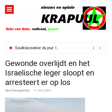
Naar
de
inhoud
springen
Soulklassieker du jour: I Wish It Would Rain
Gewonde overlijdt en het
Israelische leger sloopt en
arresteert er op los
Abu Pessoptimist
11 mei 2023