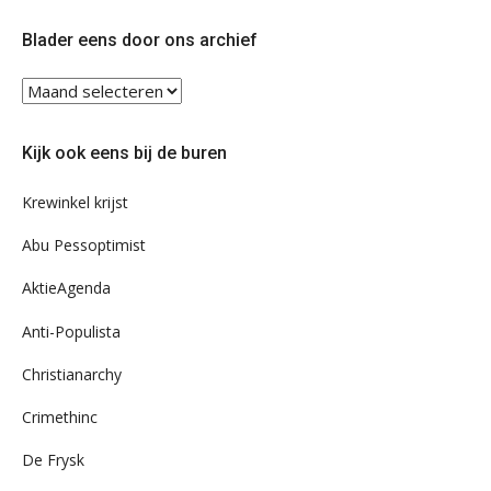
op
op
Twitter
Facebook
Blader eens door ons archief
Blader
eens
door
Kijk ook eens bij de buren
ons
archief
Krewinkel krijst
Abu Pessoptimist
AktieAgenda
Anti-Populista
Christianarchy
Crimethinc
De Frysk