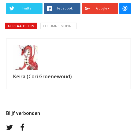
Twitter
Facebook
Google+
GEPLAATST IN
COLUMNS &OPINIE
Keira (Cori Groenewoud)
Blijf verbonden
Volg
Volg
ons
ons