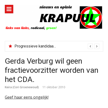
Naar
de
inhoud
springen
Progressieve kandidaat El-Sayed senaatskandidaat Michigan
Gerda Verburg wil geen
fractievoorzitter worden van
het CDA.
Keira (Cori Groenewoud)
11 oktober 2010
Geef haar eens ongelijk!