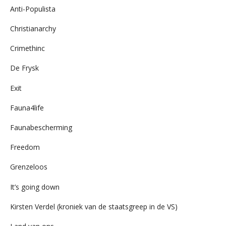
Anti-Populista
Christianarchy
Crimethinc
De Frysk
Exit
Fauna4life
Faunabescherming
Freedom
Grenzeloos
It’s going down
Kirsten Verdel (kroniek van de staatsgreep in de VS)