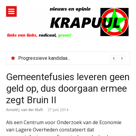
Naar
de
inhoud
springen
Progressieve kandidaat El-Sayed senaatskandidaat Michigan
Gemeentefusies leveren geen
geld op, dus doorgaan ermee
zegt Bruin II
Arnold J. van der Kluft
27 juni 2014
Als een Centrum voor Onderzoek van de Economie
van Lagere Overheden constateert dat