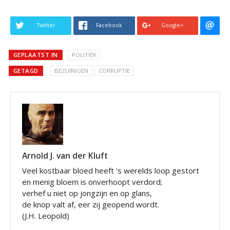
Twitter
Facebook
Google+
GEPLAATST IN
POLITIEK
GETAGD
BEZUINIGEN
CORRUPTIE
Arnold J. van der Kluft
Veel kostbaar bloed heeft 's werelds loop gestort
en menig bloem is onverhoopt verdord;
verhef u niet op jongzijn en op glans,
de knop valt af, eer zij geopend wordt.
(J.H. Leopold)