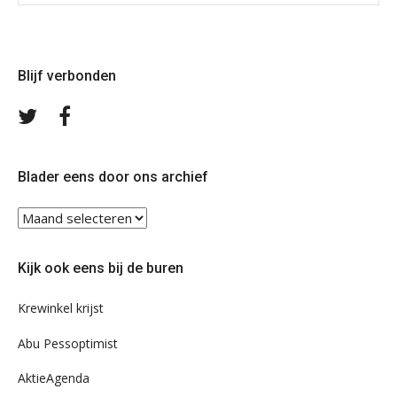
Blijf verbonden
Volg
Volg
ons
ons
op
op
Twitter
Facebook
Blader eens door ons archief
Blader
eens
door
Kijk ook eens bij de buren
ons
archief
Krewinkel krijst
Abu Pessoptimist
AktieAgenda