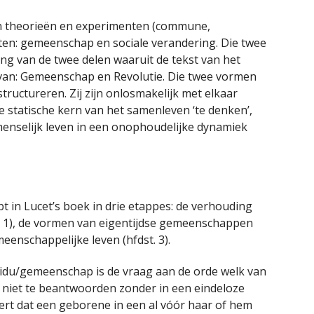
zijn theorieën en experimenten (commune,
ten: gemeenschap en sociale verandering. Die twee
ng van de twee delen waaruit de tekst van het
ervan: Gemeenschap en Revolutie. Die twee vormen
ructureren. Zij zijn onlosmakelijk met elkaar
e statische kern van het samenleven ‘te denken’,
menselijk leven in een onophoudelijke dynamiek
 in Lucet’s boek in drie etappes: de verhouding
st. 1), de vormen van eigentijdse gemeenschappen
eenschappelijke leven (hfdst. 3).
vidu/gemeenschap is de vraag aan de orde welk van
s niet te beantwoorden zonder in een eindeloze
eert dat een geborene in een al vóór haar of hem