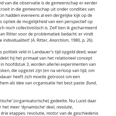
 van die observatie is de gemeenschap er eerder
u groeit in die gemeenschap uit onder condities van
n hadden eveneens al een dergelijke kijk op de
als optiek de mogelijkheid van een perspectief op
ch noch collectivistisch is. Zelf ben ik gecharmeerd
an Ritter voor de problematiek bedacht: er vindt
ndividualiteit’ (A. Ritter,
Anarchism
, 1980, p. 26).
 politiek veld in Landauer’s tijd opgeld deed, waar
ntdekt hij het primaat van het relationeel concept
 in hoofdstuk 3, worden allerlei experimenten van
n, die opgezet zijn (en na verloop van tijd, om
ndauer heeft zich moeite getroost om een
hem als idee van organisatie het best paste:
Bund
,
tische’ (organisatorische) gedeelte. Nu Lucet daar
ar het meer ‘dynamische’ deel,
revolutie
,
 drie etappes: revolutie, motor van de geschiedenis