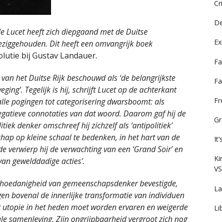
Cr
De
ole Lucet heeft zich diepgaand met de Duitse
Ex
ziggehouden. Dit heeft een omvangrijk boek
utie bij Gustav Landauer
.
Fa
 van het Duitse Rijk beschouwd als ‘de belangrijkste
Fa
ging’. Tegelijk is hij, schrijft Lucet op de achterkant
F
 alle pogingen tot categorisering dwarsboomt: als
egatieve connotaties van dat woord. Daarom gaf hij de
Gr
litiek denker omschreef hij zichzelf als ‘antipolitiek’
hap op kleine schaal te bedenken, in het hart van de
It
e verwierp hij de verwachting van een ‘Grand Soir’ en
Ki
van gewelddadige acties’.
VS
jn hoedanigheid van gemeenschapsdenker bevestigde,
La
en bovenal de innerlijke transformatie van individuen
at utopie in het heden moet worden ervaren en weigerde
Li
ale samenleving. Zijn ongrijpbaarheid vergroot zich nog