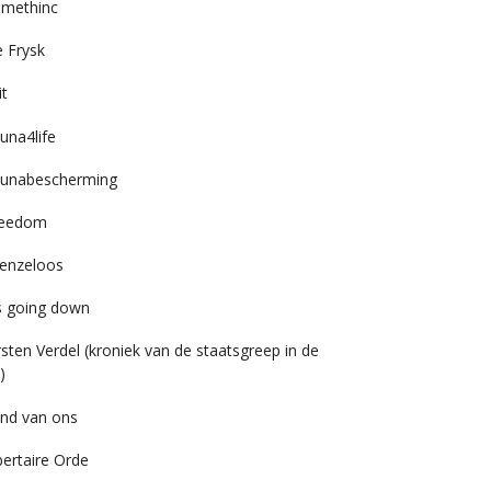
imethinc
 Frysk
it
una4life
unabescherming
reedom
enzeloos
’s going down
rsten Verdel (kroniek van de staatsgreep in de
)
nd van ons
bertaire Orde