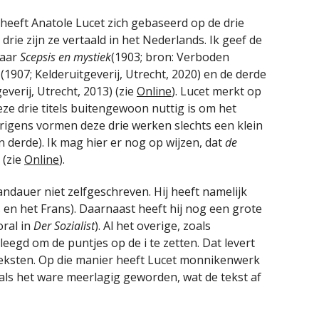
t heeft Anatole Lucet zich gebaseerd op de drie
rie zijn ze vertaald in het Nederlands. Ik geef de
daar
Scepsis en mystiek
(1903; bron: Verboden
(1907; Kelderuitgeverij, Utrecht, 2020) en de derde
everij, Utrecht, 2013) (zie
Online
). Lucet merkt op
eze drie titels buitengewoon nuttig is om het
rigens vormen deze drie werken slechts een klein
n derde). Ik mag hier er nog op wijzen, dat
de
 (zie
Online
).
andauer niet zelfgeschreven. Hij heeft namelijk
s en het Frans). Daarnaast heeft hij nog een grote
oral in
Der Sozialist
). Al het overige, zoals
leegd om de puntjes op de i te zetten. Dat levert
eksten. Op die manier heeft Lucet monnikenwerk
 als het ware meerlagig geworden, wat de tekst af