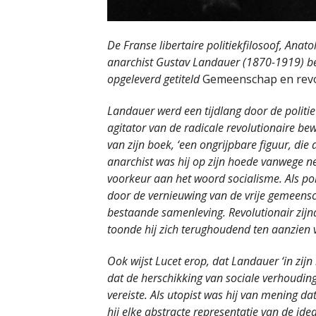
De Franse libertaire politiekfilosoof, Anat
anarchist Gustav Landauer (1870-1919) be
opgeleverd getiteld
Gemeenschap en revol
Landauer werd een tijdlang door de politie
agitator van de radicale revolutionaire bewe
van zijn boek, ‘een ongrijpbare figuur, die
anarchist was hij op zijn hoede vanwege n
voorkeur aan het woord socialisme.
Als po
door de vernieuwing van de vrije gemeensc
bestaande samenleving. Revolutionair zijnd
toonde hij zich terughoudend ten aanzien 
Ook wijst Lucet erop, dat Landauer ‘in zi
dat de herschikking van sociale verhouding
vereiste. Als utopist was hij van mening d
hij elke abstracte representatie van de ide