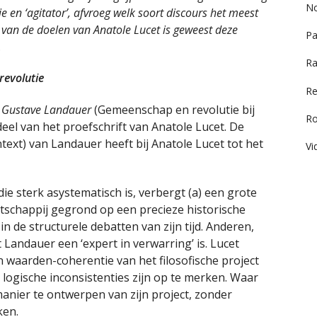
No
ie en ‘agitator’, afvroeg welk soort discours het meest
 van de doelen van Anatole Lucet is geweest deze
Pa
.
Ra
revolutie
Re
 Gustave Landauer
(Gemeenschap en revolutie bij
R
eel van het proefschrift van Anatole Lucet. De
text) van Landauer heeft bij Anatole Lucet tot het
Vi
e sterk asystematisch is, verbergt (a) een grote
atschappij gegrond op een precieze historische
 in de structurele debatten van zijn tijd. Anderen,
 Landauer een ‘expert in verwarring’ is. Lucet
n waarden-coherentie van het filosofische project
logische inconsistenties zijn op te merken. Waar
manier te ontwerpen van zijn project, zonder
ken.