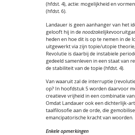
(hfdst. 4), actie: mogelijkheid en vorme
(hfdst. 6).
Landauer is geen aanhanger van het id
gelooft hij in de
noodzakelijke
vooruitgan
heden en hoe dit is op te nemen in de 
uitgewerkt via zijn topie/utopie theori
Revolutie is daarbij de instabiele perio
gedeeld samenleven in een staat van relat
de stabiliteit van de topie (hfdst. 4).
Van waaruit zal de interruptie (revolut
op? In hoofdstuk 5 worden daarvoor mo
creatieve vrijheid in een combinatie va
Omdat Landauer ook een dichterlijk-arti
taalfilosofie aan de orde, die gemobili
emancipatorische kracht van woorden.
Enkele opmerkingen