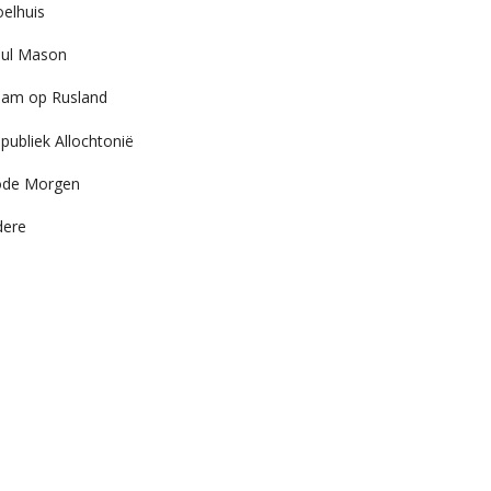
elhuis
ul Mason
am op Rusland
publiek Allochtonië
ode Morgen
dere