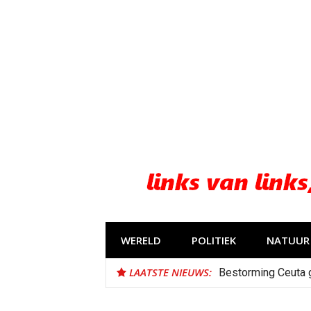
Naar
de
inhoud
springen
WERELD
POLITIEK
NATUUR 
LAATSTE NIEUWS:
Bestorming Ceuta 