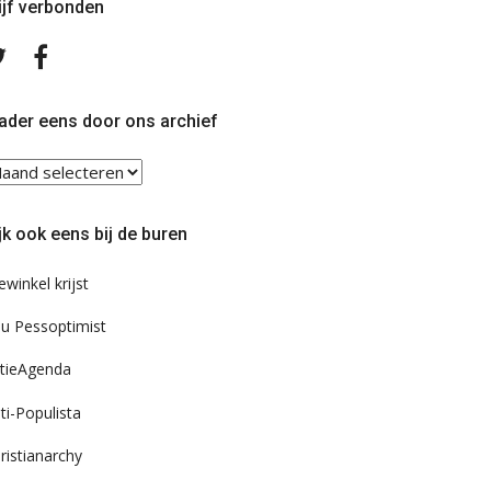
ijf verbonden
Volg
Volg
ons
ons
op
op
Twitter
Facebook
ader eens door ons archief
ader
ns
or
jk ook eens bij de buren
s
chief
ewinkel krijst
u Pessoptimist
tieAgenda
ti-Populista
ristianarchy