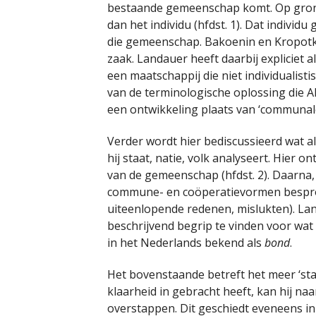
bestaande gemeenschap komt. Op grond
dan het individu (hfdst. 1). Dat individ
die gemeenschap. Bakoenin en Kropotki
zaak. Landauer heeft daarbij expliciet 
een maatschappij die niet individualistis
van de terminologische oplossing die Al
een ontwikkeling plaats van ‘communale i
Verder wordt hier bediscussieerd wat als
hij staat, natie, volk analyseert. Hier o
van de gemeenschap (hfdst. 2). Daarna,
commune- en coöperatievormen besproke
uiteenlopende redenen, mislukten). La
beschrijvend begrip te vinden voor wat 
in het Nederlands bekend als
bond
.
Het bovenstaande betreft het meer ‘sta
klaarheid in gebracht heeft, kan hij na
overstappen. Dit geschiedt eveneens in