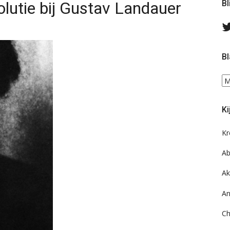
utie bij Gustav Landauer
Bl
Bl
Bl
ee
do
Ki
on
ar
Kr
Ab
Ak
An
Ch