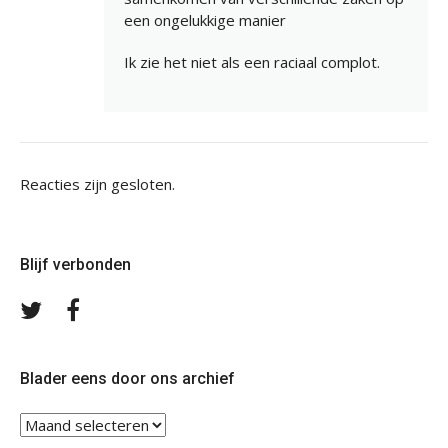
een ongelukkige manier
Ik zie het niet als een raciaal complot.
Reacties zijn gesloten.
Blijf verbonden
Volg
Volg
ons
ons
op
op
Twitter
Facebook
Blader eens door ons archief
Blader
eens