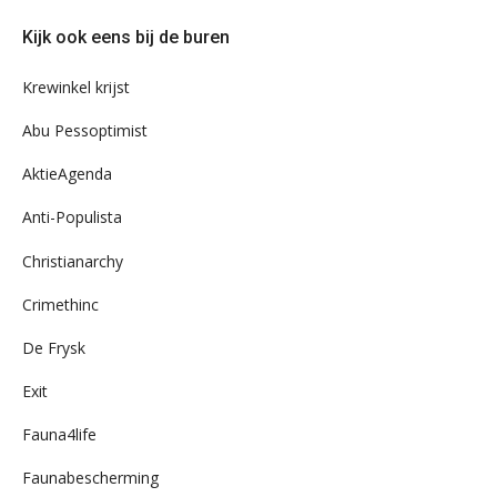
door
Kijk ook eens bij de buren
ons
archief
Krewinkel krijst
Abu Pessoptimist
AktieAgenda
Anti-Populista
Christianarchy
Crimethinc
De Frysk
Exit
Fauna4life
Faunabescherming