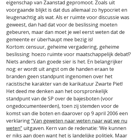
eigenschap van Zaanstad gepromoot. Zoals uit
voorgaande blijkt is dat dus allemaal zo hypocriet en
leugenachtig als wat. Als er ruimte voor discussie was
geweest, dan had dat voor de beslissing moeten
gebeuren, maar dan moet je wel eerst weten dat de
gemeente er überhaupt mee bezig is!
Kortom: censuur, geheime vergadering, geheime
beslissing: hoezo ruimte voor maatschappelijk debat!?
Niets anders dan goede sier is het. En belangrijker
nog: er wordt uit angst om de handen eraan te
branden geen standpunt ingenomen over het
racistische karakter van de karikatuur Zwarte Piet!
Het deed me denken aan het oorspronkelijk
standpunt van de SP over de bajesboten (voor
ongedocumenteerden), toen zij stemden voor de
komst van die boten en daarover op 9 april 2006 een
verklaring
“Van geweten naar weten naar wat we nu
weten”
uitgaven. Kern van de redenatie: ‘We kunnen
er niks aan doen want het is landelijke politiek. Maar