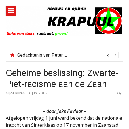
Naar
de
inhoud
springen
Gedachtenis van Peter Faber
Todd Blanche benoemd tot Attorney General
Geheime beslissing: Zwarte-
Piet-racisme aan de Zaan
bij de Buren
6 juni 2018
1
– door
Joke Kaviaar
–
Afgelopen vrijdag 1 juni werd bekend dat de nationale
intocht van Sinterklaas op 17 november in Zaanstad